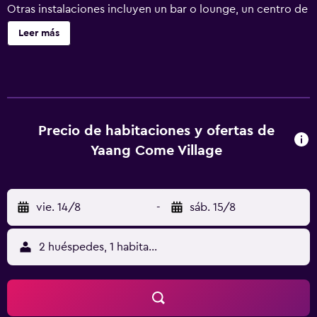
Otras instalaciones incluyen un bar o lounge, un centro de
negocios y una piscina infantil. Yaang Come Village ofrece
Leer más
42 alojamientos con aire acondicionado, caja fuerte y
botella de agua gratuita. Las habitaciones disponen de
patio. Cada alojamiento tiene un mobiliario y decoración
diferentes. Se ofrece televisión por cable. Se ofrece
frigorífico y cafetera y tetera. Los baños están equipados
con ducha, albornoces, zapatillas y artículos de higiene
Precio de habitaciones y ofertas de
personal gratuitos. Los huéspedes pueden navegar por la
Yaang Come Village
web gracias a nuestro acceso a Internet wifi gratis. Los
servicios para las personas de negocios incluyen
escritorio y teléfono. Las habitaciones también incluyen
vie. 14/8
-
sáb. 15/8
secador de pelo y cortinas opacas. Se ofrece servicio de
limpieza todos los días. En el alojamiento hay piscina al
aire libre y piscina infantil. Otros servicios de ocio y
2 huéspedes, 1 habitación
esparcimiento incluyen gimnasio.