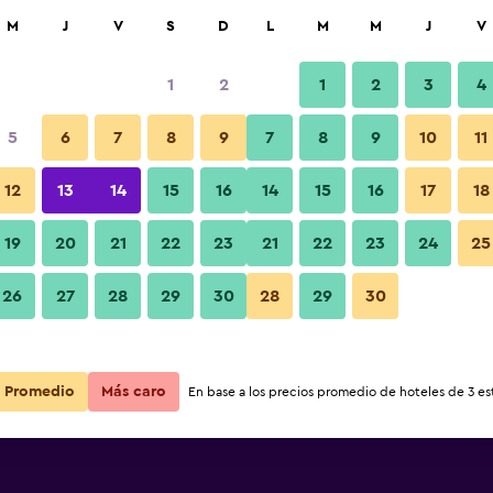
car
M
J
V
S
D
L
M
M
J
V
1
2
1
2
3
4
s barata de precio por noche
5
6
7
8
9
7
8
9
10
11
r
Total noche
12
13
14
15
16
14
15
16
17
18
$22
Ver oferta
19
20
21
22
23
21
22
23
24
25
26
27
28
29
30
28
29
30
$22
Ver oferta
Promedio
Más caro
En base a los precios promedio de hoteles de 3 est