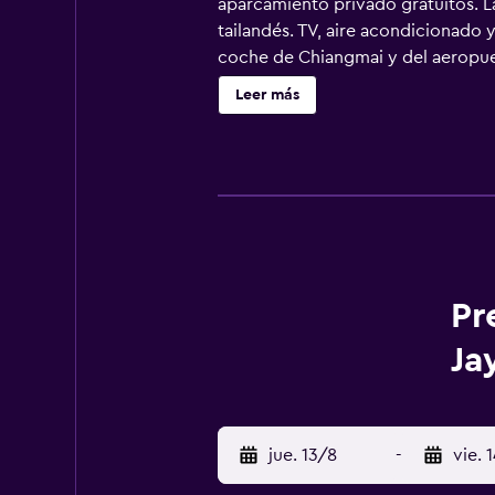
aparcamiento privado gratuitos. La
tailandés. TV, aire acondicionado
coche de Chiangmai y del aeropue
Leer más
Pr
Ja
jue. 13/8
-
vie. 