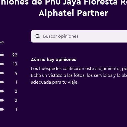
niones de Phu Jaya Floresta R
Alphatel Partner
as
22
Aún no hay opiniones
10
Los huéspedes calificaron este alojamiento, p
4
Echa un vistazo a las fotos, los servicios y la u
1
adecuada para tu viaje.
2
2
1