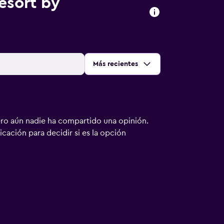
esort by
Ordenar por
:
Más recientes
ero aún nadie ha compartido una opinión.
bicación para decidir si es la opción