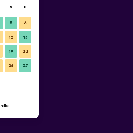
S
D
5
6
12
13
19
20
26
27
rellas