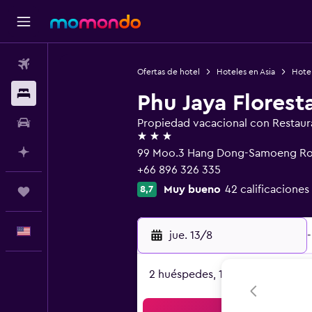
Vuelos
Ofertas de hotel
Hoteles en Asia
Hotel
Alojamientos
Phu Jaya Florest
Autos
Propiedad vacacional con Restaur
3 estrellas
Planifica con IA
99 Moo.3 Hang Dong-Samoeng Roa
+66 896 326 335
Muy bueno
42 calificaciones
8,7
Trips
Español
jue. 13/8
-
2 huéspedes, 1 habitación