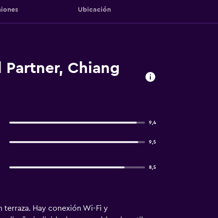
iones
Ubicación
l Partner, Chiang
9,4
9,5
8,5
n terraza. Hay conexión Wi-Fi y