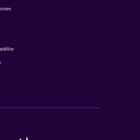
iones
a
atélite
o