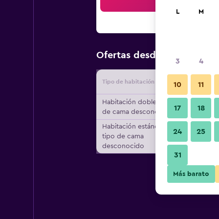
Bus
L
M
$22
Ofertas desde
/
Oferta má
3
4
Tipo de habitación
Proveedo
10
11
Habitación doble, tipo
17
18
de cama desconocido
Habitación estándar,
24
25
tipo de cama
desconocido
31
Más barato