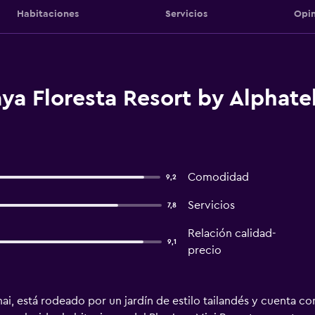
Habitaciones
Servicios
Opin
ya Floresta Resort by Alphate
Comodidad
9,2
Servicios
7,8
Relación calidad-
9,1
precio
, está rodeado por un jardín de estilo tailandés y cuenta co