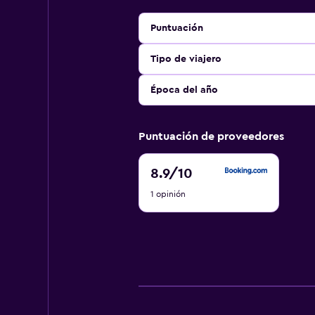
Puntuación
Tipo de viajero
Época del año
Puntuación de proveedores
8.9
8.9
/10
de
1 opinión
10