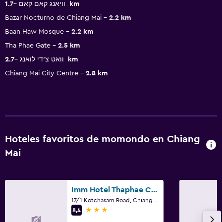
וויאנג קאם קאם
1.7 km
Bazar Nocturno de Chiang Mai
2.2 km
Baan Haw Mosque
2.2 km
Tha Phae Gate
2.5 km
וואט צ'די לואנג
2.7 km
Chiang Mai City Centre
2.8 km
Hoteles favoritos de momondo en Chiang
Mai
Imm Hotel Thaphae Chiang Mai
17/1 Kotchasarn Road, Chiang Mai
3 estrellas
8,4