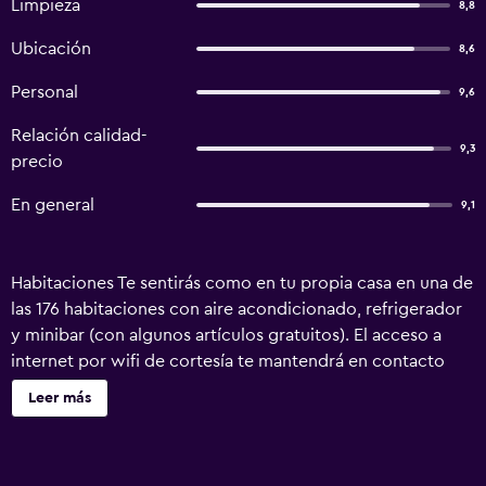
Limpieza
8,8
Ubicación
8,6
Personal
9,6
Relación calidad-
9,3
precio
En general
9,1
Habitaciones Te sentirás como en tu propia casa en una de
las 176 habitaciones con aire acondicionado, refrigerador
y minibar (con algunos artículos gratuitos). El acceso a
internet por wifi de cortesía te mantendrá en contacto
con los tuyos; también podrás ver tu programa favorito en
Leer más
la televisión con canales vía satélite. El baño privado con
bañera con ducha dispone de artículos de tocador
gratuitos y secador de pelo. Las comodidades incluyen