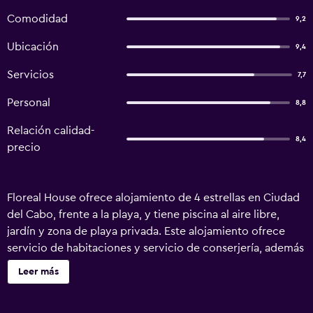
Comodidad
9,2
Ubicación
9,4
Servicios
7,7
Personal
8,8
Relación calidad-
8,4
precio
Floreal House ofrece alojamiento de 4 estrellas en Ciudad
del Cabo, frente a la playa, y tiene piscina al aire libre,
jardín y zona de playa privada. Este alojamiento ofrece
servicio de habitaciones y servicio de conserjería, además
de wifi gratis en todo el alojamiento. El alojamiento está a
Leer más
1,4 km del centro de la ciudad y a 4,2 km de Montaña de la
Mesa. En el hostal o pensión, las habitaciones tienen zona