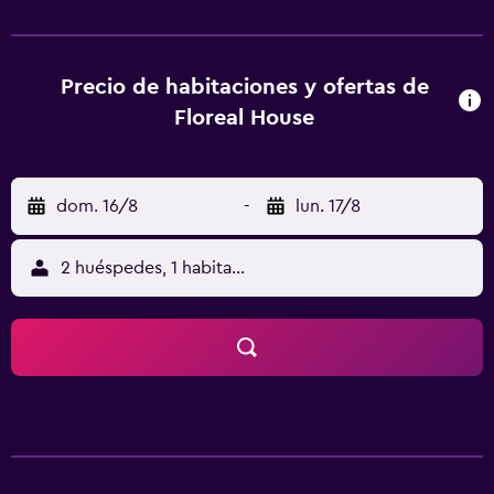
de estar, TV con canales vía satélite, caja fuerte y baño
privado con ducha, artículos de aseo gratuitos y secador
de pelo. Floreal House dispone de algunas habitaciones
con vistas a la ciudad, y todas tienen hervidor. En el
Precio de habitaciones y ofertas de
alojamiento, todas las habitaciones cuentan con ropa de
Floreal House
cama y toallas. En el alojamiento se puede disfrutar de un
desayuno buffet, a la carta o inglés/irlandés completo.
Ferri de Robben Island está a 4,5 km del alojamiento, y
dom. 16/8
-
lun. 17/8
Victoria & Alfred Waterfront está a 5,9 km. El aeropuerto
(Aeropuerto internacional de Cape Town) está a 21 km, y
el alojamiento ofrece servicio de traslado de pago para ir
2 huéspedes, 1 habitación
o volver del aeropuerto.