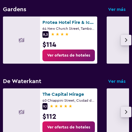
Gardens
Ver más
Protea Hotel Fire & Ice! by Marriott Cape Town
64 New Church Street, Tamboerskoof, Ciudad del Cabo, Parte Occidental del Cabo
4 estrellas
8,2
$114
Ver ofertas de hoteles
De Waterkant
Ver más
The Capital Mirage
40 Chiappini Street, Ciudad del Cabo, Parte Occidental del Cabo
5 estrellas
9,1
$112
Ver ofertas de hoteles