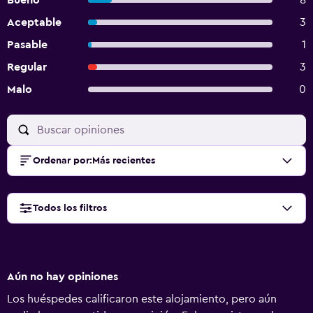
Bueno
8
Aceptable
3
Pasable
1
Regular
3
Malo
0
Ordenar por
:
Más recientes
Todos los filtros
Aún no hay opiniones
Los huéspedes calificaron este alojamiento, pero aún