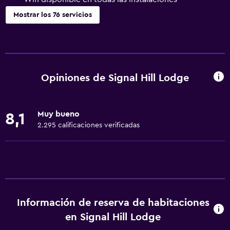
Mostrar los 76 servicios
Servicios básicos
Wifi gratis
Wifi disponible en todas las instalaciones
Opiniones de Signal Hill Lodge
Internet
Toallas
Muy bueno
8,1
Extinguidor
2.295 calificaciones verificadas
Artículos de aseo gratis
Champú
Alarma de humo
Calefacción
Información de reserva de habitaciones
Gel de ducha
en Signal Hill Lodge
Aire acondicionado