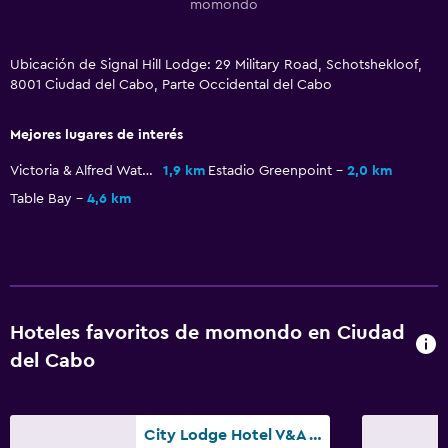
Estacionamiento privado
momondo
Servicio de traslado (cargo adicional)
Ubicación de Signal Hill Lodge: 29 Military Road, Schotshekloof,
8001 Ciudad del Cabo, Parte Occidental del Cabo
Sistema de entretenimiento
TV de pantalla plana
Mejores lugares de interés
Sala de estar/TV compartida
Victoria & Alfred Waterfront
1,9 km
Estadio Greenpoint
2,0 km
TV por cable o vía satélite
Table Bay
4,6 km
Servicio de streaming
TV
Baño
Hoteles favoritos de momondo en Ciudad
Ducha
del Cabo
Secador de pelo
Aseo
City Lodge Hotel V&A Waterfront
Papel higiénico