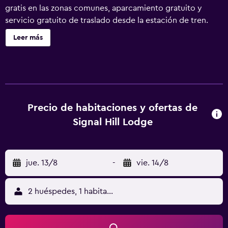
gratis en las zonas comunes, aparcamiento gratuito y
servicio gratuito de traslado desde la estación de tren.
También encontrarás un bar-cafetería, una terraza en la
Leer más
azotea y servicios de conserjería. Signal Hill Lodge ofrece
16 alojamientos con caja fuerte y cafetera y tetera. Se
ofrece una televisión LED de 32 pulgadas con canales
digitales. Los baños están equipados con ducha, artículos
de higiene personal gratuitos y secador de pelo. Este
hotel en Ciudad del Cabo ofrece acceso a Internet wifi
Precio de habitaciones y ofertas de
gratis. Se ofrece servicio de limpieza todos los días y es
Signal Hill Lodge
posible solicitar tabla de planchar con plancha. Los
servicios de ocio y esparcimiento en este hotel incluyen
una piscina al aire libre.
jue. 13/8
-
vie. 14/8
2 huéspedes, 1 habitación