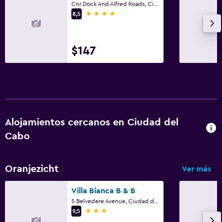
Cnr Dock And Alfred Roads, Ciudad del Cabo, Parte Occidental del Cabo
Baño privado
4 estrellas
8,5
Aire libre
$147
Terraza/patio
Sillas de playa
Terraza
Jardín
Alojamientos cercanos en Ciudad del
Lavandería
Cabo
Lavandería
Servicio de planchado
Oranjezicht
Ver más
Servicios de lavandería/tintorería
Villa Bianca B & B
Plancha para pantalones
5 Belvedere Avenue, Ciudad del Cabo, Parte Occidental del Cabo
3 estrellas
9,5
General