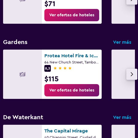
$71
Teléfono
Ver ofertas de hoteles
Alfombrado
Vista a la ciudad
Espacio de almacenamiento
Gardens
Ver más
Piscina y spa
Protea Hotel Fire & Ice! by Marriott Cape Town
64 New Church Street, Tamboerskoof, Ciudad del Cabo, Parte Occidental del Cabo
Spa
4 estrellas
8,3
Piscina al aire libre
$115
Toallas para piscina
Ver ofertas de hoteles
Zona de trabajo
Fax/fotocopiadora
De Waterkant
Ver más
Escritorio
The Capital Mirage
40 Chiappini Street, Ciudad del Cabo, Parte Occidental del Cabo