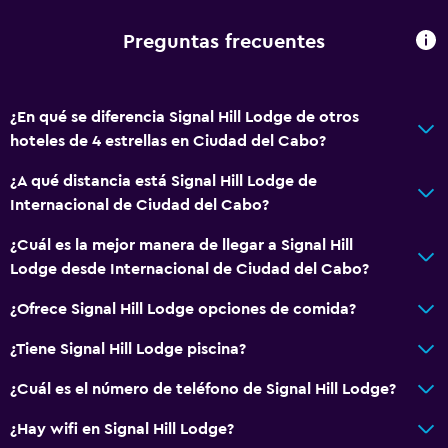
Tetera eléctrica
Preguntas frecuentes
Menús para dietas especiales (bajo petición)
Bar de tapas
¿En qué se diferencia Signal Hill Lodge de otros
Bar/lounge
hoteles de 4 estrellas en Ciudad del Cabo?
Tetera/cafetera
¿A qué distancia está Signal Hill Lodge de
Tetera
Internacional de Ciudad del Cabo?
Cafetera
¿Cuál es la mejor manera de llegar a Signal Hill
Lodge desde Internacional de Ciudad del Cabo?
Accesibilidad y adecuación
Solo adultos
¿Ofrece Signal Hill Lodge opciones de comida?
Ascensor
¿Tiene Signal Hill Lodge piscina?
Estacionamiento accesible
¿Cuál es el número de teléfono de Signal Hill Lodge?
Para no fumadores
¿Hay wifi en Signal Hill Lodge?
Plantas superiores accesibles por ascensor