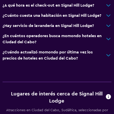
Áreas designadas para fumadores
¿A qué hora es el check-out en Signal Hill Lodge?
¿Cuánto cuesta una habitación en Signal Hill Lodge?
Salud y seguridad
¿Hay servicio de lavandería en Signal Hill Lodge?
Limpieza diaria
Botiquín de primeros auxilios
¿En cuántos operadores busca momondo hoteles en
Ciudad del Cabo?
Cámaras CCTV en zonas comunes
Cámaras CCTV en el exterior
¿Cuándo actualizó momondo por última vez los
precios de hoteles en Ciudad del Cabo?
Seguridad las 24 horas
Caja fuerte
Estacionamiento y transporte
Estacionamiento en la calle
Lugares de interés cerca de Signal Hill
Traslado al aeropuerto (con cargos)
Lodge
Estacionamiento gratuito
Atracciones en Ciudad del Cabo, Sudáfrica, seleccionadas por