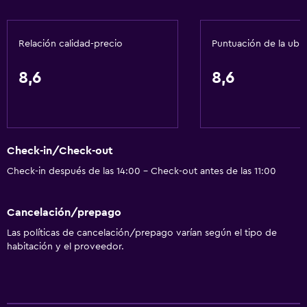
Papeleras
Relación calidad-precio
Puntuación de la ubi
Servicios y facilidades
Centro de negocios
8,6
8,6
Servicio de despertador
Servicio de conserjería
Caja fuerte
Check-in/Check-out
Cambio de divisas
Check-in después de las 14:00 - Check-out antes de las 11:00
Instalaciones para reuniones
Servicio de habitaciones
Cancelación/prepago
Mostrador de información turística
Las políticas de cancelación/prepago varían según el tipo de
Acceso con tarjeta
habitación y el proveedor.
Recepción 24 horas
Comedor