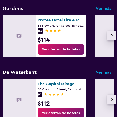
Gardens
Ver más
Protea Hotel Fire & Ice! by Marriott Cape Town
64 New Church Street, Tamboerskoof, Ciudad del Cabo, Parte Occidental del Cabo
4 estrellas
8,2
$114
Ver ofertas de hoteles
De Waterkant
Ver más
The Capital Mirage
40 Chiappini Street, Ciudad del Cabo, Parte Occidental del Cabo
5 estrellas
9,1
$112
Ver ofertas de hoteles