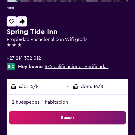
Fotos
Spring Tide Inn
Propiedad vacacional con Wifi gratis
3 estrellas
+27 214 332 012
Muy bueno
675 calificaciones verificadas
8,2
sáb. 15/8
-
dom. 16/8
2 huéspedes, 1 habitación
Buscar