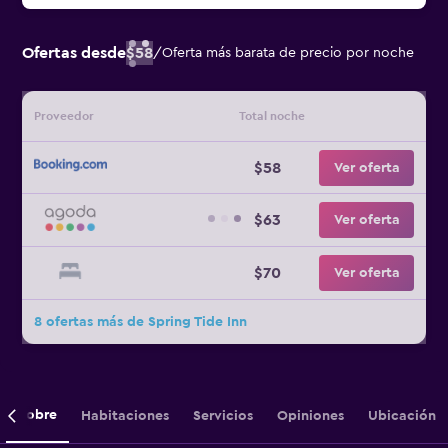
Ofertas desde
$58
/
Oferta más barata de precio por noche
Proveedor
Total noche
$58
Ver oferta
$63
Ver oferta
$70
Ver oferta
8 ofertas más de Spring Tide Inn
Sobre
Habitaciones
Servicios
Opiniones
Ubicación