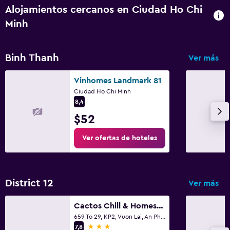
Alojamientos cercanos en Ciudad Ho Chi
Minh
Actividades
Zoológico
Binh Thanh
Ver más
Tienda de regalos
Bicicletas
Vinhomes Landmark 81
Clases de cocina
Ciudad Ho Chi Minh
8,4
Salón de belleza
$52
Compras
Ver ofertas de hoteles
Salud y seguridad
Limpieza diaria
District 12
Ver más
Cámaras CCTV en zonas comunes
Cámaras CCTV en el exterior
Cactos Chill & Homestay
659 To 29, KP2, Vuon Lai, An Phu Dong,Quan 12, Ho Chi Minh City, Vietnam, Ciudad Ho Chi Minh
Seguridad las 24 horas
3 estrellas
7,8