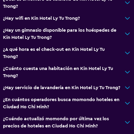
Trong?
Bidé
Aseo
¿Hay wifi en Kin Hotel Ly Tu Trong?
Papel higiénico
¿Hay un gimnasio disponible para los huéspedes de
Cepillo de dientes
Kin Hotel Ly Tu Trong?
Ducha italiana
¿A qué hora es el check-out en Kin Hotel Ly Tu
Trong?
Comedor
¿Cuánto cuesta una habitación en Kin Hotel Ly Tu
Tetera eléctrica
Trong?
Servicio de entrega de comida
¿Hay servicio de lavandería en Kin Hotel Ly Tu Trong?
Restaurante
¿En cuántos operadores busca momondo hoteles en
Bar/lounge
Ciudad Ho Chi Minh?
Cafetería
¿Cuándo actualizó momondo por última vez los
Minibar
precios de hoteles en Ciudad Ho Chi Minh?
Bar de tapas