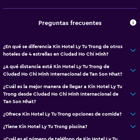
Ropa de cama
Toallas
Champú
Preguntas frecuentes
Adaptador
Gel de ducha
¿En qué se diferencia Kin Hotel Ly Tu Trong de otros
Toallas/ropa de cama (cargo adicional)
hoteles de 4 estrellas en Ciudad Ho Chi Minh?
Papeleras
¿A qué distancia está Kin Hotel Ly Tu Trong de
Acondicionador
Ciudad Ho Chi Minh Internacional de Tan Son Nhat?
¿Cuál es la mejor manera de llegar a Kin Hotel Ly Tu
Baño
Trong desde Ciudad Ho Chi Minh Internacional de
Secador de pelo
Tan Son Nhat?
Albornoz
¿Ofrece Kin Hotel Ly Tu Trong opciones de comida?
Baño privado
¿Tiene Kin Hotel Ly Tu Trong piscina?
Ducha
Gorro de baño
¿Cuál es el número de teléfono de Kin Hotel Ly Tu