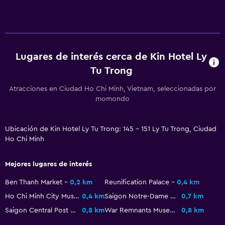
Cafetera
General
Piso de parquet o madera noble
Lugares de interés cerca de Kin Hotel Ly
Tu Trong
Casilleros
Espacio de almacenamiento
Atracciones en Ciudad Ho Chi Minh, Vietnam, seleccionadas por
momondo
Zona de estar
Pantuflas
Ubicación de Kin Hotel Ly Tu Trong: 145 - 151 Ly Tu Trong, Ciudad
Sofá
Ho Chi Minh
Teléfono
Mejores lugares de interés
Vista a la ciudad
Ben Thanh Market
0,2 km
Reunification Palace
0,4 km
Piscina y spa
Ho Chi Minh City Museum
0,4 km
Saigon Notre-Dame Basilica
0,7 km
Bañera de hidromasaje
Saigon Central Post Office
0,8 km
War Remnants Museum
0,8 km