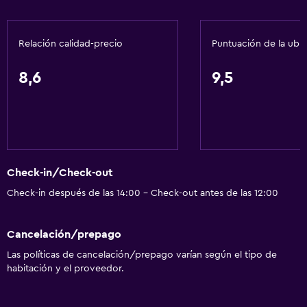
Check-in/check-out privado
Recepción 24 horas
Relación calidad-precio
Puntuación de la ubi
Habitaciones para fumadores disponibles
Caja fuerte
8,6
9,5
Botella de agua
Servicios básicos
Internet
Check-in/Check-out
Extinguidor
Check-in después de las 14:00 - Check-out antes de las 12:00
Artículos de aseo gratis
Alarma de humo
Cancelación/prepago
Aire acondicionado
Las políticas de cancelación/prepago varían según el tipo de
Pijamas
habitación y el proveedor.
Wifi gratis