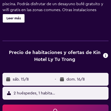
piscina. Podrás disfrutar de un desayuno bufé gratuito y
wifi gratis en las zonas comunes. Otras instalaciones
incluyen una sauna, una cafetería y café o té en las zonas
Leer más
comunes. KiN Hotel Ly Tu Trong Edition ofrece 111
alojamientos con aire acondicionado, caja fuerte y botella
de agua gratuita. Las camas están vestidas con edredón
de plumas. Se ofrece una Smart TV de 32 pulgadas con
canales por satélite de suscripción. Los baños están
equipados con bañera o ducha, albornoces, zapatillas y
Precio de habitaciones y ofertas de Kin
artículos de higiene personal gratuitos. Los huéspedes
Hotel Ly Tu Trong
pueden navegar por la web gracias a nuestro acceso a
Internet wifi gratis (velocidad: 50 Mbps o más). Los
servicios para las personas de negocios incluyen
sáb. 15/8
-
dom. 16/8
escritorio y teléfono. Se ofrece servicio de limpieza todos
los días. Los servicios de ocio y esparcimiento en este
hotel incluyen una piscina al aire libre y sauna.
2 huéspedes, 1 habitación