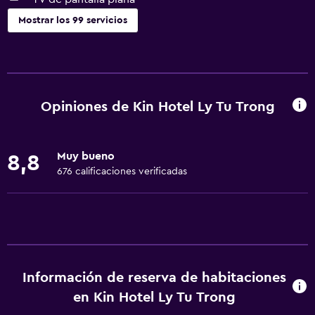
Mostrar los 99 servicios
Servicios y facilidades
Cajero automático/banco
Centro de negocios
Opiniones de Kin Hotel Ly Tu Trong
Servicio de despertador
Servicio de conserjería
Muy bueno
8,8
Cambio de divisas
676 calificaciones verificadas
Instalaciones para reuniones
Servicio de habitaciones
Mostrador de información turística
Acceso con llave
Información de reserva de habitaciones
Acceso con tarjeta
en Kin Hotel Ly Tu Trong
Check-out exprés