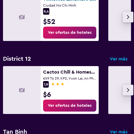
Ciudad Ho Chi Minh
8,4
$52
Ver ofertas de hoteles
District 12
Ver más
Cactos Chill & Homestay
659 To 29, KP2, Vuon Lai, An Phu Dong,Quan 12, Ho Chi Minh City, Vietnam, Ciudad Ho Chi Minh
3 estrellas
7,8
$6
Ver ofertas de hoteles
Tan Binh
Ver más