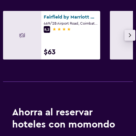
Fairfield by Marriott Coimbatore
469/2B Airport Road, Coimbatore
4 estrellas
8,2
$63
Ahorra al reservar
hoteles con momondo