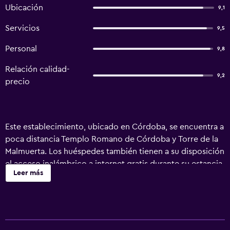
Ubicación
9,1
Servicios
9,5
Personal
9,8
Relación calidad-
9,2
precio
Este establecimiento, ubicado en Córdoba, se encuentra a
poca distancia Templo Romano de Córdoba y Torre de la
Malmuerta. Los huéspedes también tienen a su disposición
el acceso inalámbrico a internet gratis durante su estancia.
Leer más
El establecimiento tiene 6 apartamentos bien equipados
que cuentan con numerosas instalaciones y comodidades
esenciales que garantizan a los huéspedes una estancia
muy agradable. Casa Los Cuatro Soles se encuentra a un
breve trayecto en coche Aeropuerto de Córdoba y