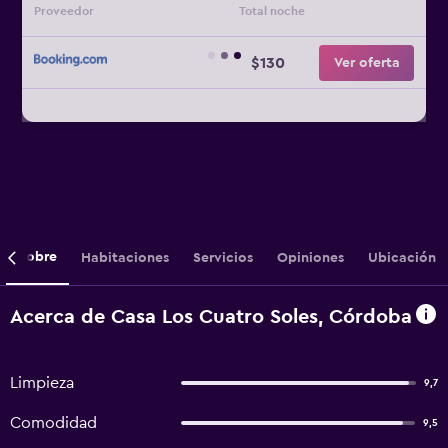
Proveedor
Total noche
$130
Ver oferta
Sobre
Habitaciones
Servicios
Opiniones
Ubicación
Acerca de Casa Los Cuatro Soles, Córdoba
Limpieza
9,7
Comodidad
9,5