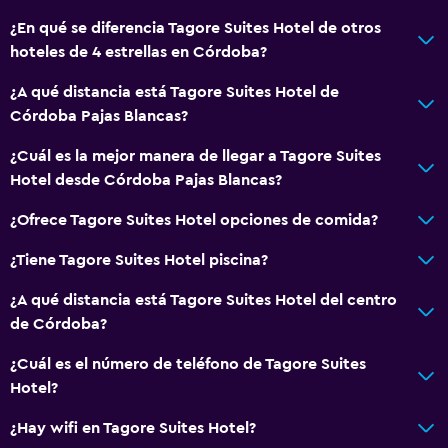
Servicios y facilidades
¿En qué se diferencia Tagore Suites Hotel de otros
Servicio de despertador
hoteles de 4 estrellas en Córdoba?
Servicio de conserjería
¿A qué distancia está Tagore Suites Hotel de
Caja fuerte
Córdoba Pajas Blancas?
Cambio de divisas
¿Cuál es la mejor manera de llegar a Tagore Suites
Instalaciones para reuniones
Hotel desde Córdoba Pajas Blancas?
Servicio de habitaciones
¿Ofrece Tagore Suites Hotel opciones de comida?
Acceso con llave
Acceso con tarjeta
¿Tiene Tagore Suites Hotel piscina?
Botella de agua
¿A qué distancia está Tagore Suites Hotel del centro
Check-in/check-out privado
de Córdoba?
Recepción 24 horas
¿Cuál es el número de teléfono de Tagore Suites
Hotel?
Comedor
¿Hay wifi en Tagore Suites Hotel?
Copas