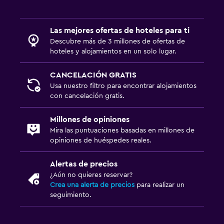
Piscina
Piscina climatizada
Las mejores ofertas de hoteles para ti
Piscina (cubierta)
Descubre más de 3 millones de ofertas de
Toallas para piscina
hoteles y alojamientos en un solo lugar.
CANCELACIÓN GRATIS
Accesibilidad y adecuación
Usa nuestro filtro para encontrar alojamientos
Habitaciones para no fumadores disponibles
con cancelación gratis.
Áreas designadas para fumadores
Millones de opiniones
Mira las puntuaciones basadas en millones de
Estacionamiento y transporte
opiniones de huéspedes reales.
Traslado al aeropuerto (con cargos)
Alertas de precios
¿Aún no quieres reservar?
Zona de trabajo
Crea una alerta de precios
para realizar un
seguimiento.
Escritorio