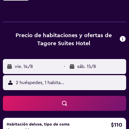
madera oscura y aire acondicionado. Tienen TV de pantalla
plana, reproductor de DVD y baño privado con
albornoces y artículos de aseo. Algunas habitaciones
también incluyen balcón. Por las mañanas se sirve un
desayuno buffet completo con mermeladas y zumos, que
Precio de habitaciones y ofertas de
se puede tomar en la habitación. Tanto el puente Negro
Tagore Suites Hotel
como el arroyo Los Chorrillos están a 20 minutos a pie del
alojamiento. Además, el establecimiento queda a 35 km
del centro de Córdoba y a 40 minutos en coche del
vie. 14/8
-
sáb. 15/8
aeropuerto Ignacio Tarabela. Hay aparcamiento privado
gratuito en el alojamiento.
2 huéspedes, 1 habitación
$110
Habitación deluxe, tipo de cama