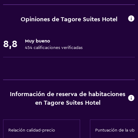
Wifi gratis
Wifi disponible en todas las instalaciones
Opiniones de Tagore Suites Hotel
Internet
Ropa de cama
Muy bueno
8,8
Toallas
454 calificaciones verificadas
Extinguidor
Artículos de aseo gratis
Champú
Alarma de humo
Información de reserva de habitaciones
Calefacción
en Tagore Suites Hotel
Aire acondicionado
Toallas/ropa de cama (cargo adicional)
Papeleras
Relación calidad-precio
Puntuación de la ubi
Acondicionador