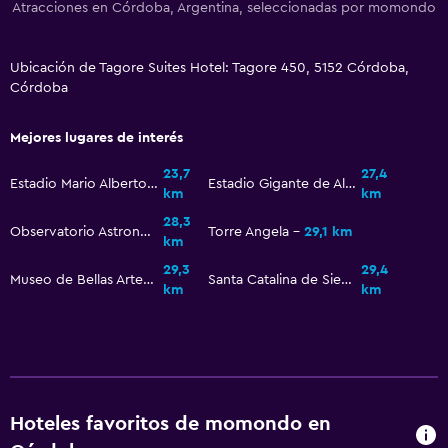
Atracciones en Córdoba, Argentina, seleccionadas por momondo
Camas extralargas (+2 m)
Almohada de plumas
Ubicación de Tagore Suites Hotel: Tagore 450, 5152 Córdoba,
Enchufe cerca de la cama
Córdoba
Despertador
Armario o clóset
Mejores lugares de interés
23,7
27,4
Estadio Mario Alberto Kempes
Estadio Gigante de Alberdi
Salud y seguridad
km
km
28,3
Limpieza diaria
Observatorio Astronómico de Córdoba
Torre Angela
29,1 km
km
Cámaras CCTV en zonas comunes
29,3
29,4
Museo de Bellas Artes Dr. Genaro Perez
Santa Catalina de Siena Church
Cámaras CCTV en el exterior
km
km
Seguridad las 24 horas
Caja fuerte
Lavandería
Hoteles favoritos de momondo en
Lavandería