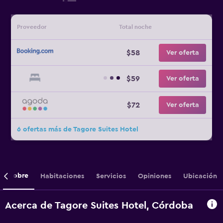
Proveedor
Total noche
$58
Ver oferta
$59
Ver oferta
$72
Ver oferta
6 ofertas más de Tagore Suites Hotel
Sobre
Habitaciones
Servicios
Opiniones
Ubicación
Acerca de Tagore Suites Hotel, Córdoba