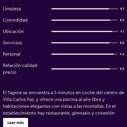
Limpieza
8,7
Comodidad
8,9
Ubicación
9,1
Servicios
8,8
Personal
9,4
Relación calidad-
8,8
precio
El Tagore se encuentra a 5 minutos en coche del centro de
Villa Carlos Paz, y ofrece una piscina al aire libre y
habitaciones elegantes con vistas a las montañas. En el
establecimiento hay restaurante, gimnasio y conexión
WiFi gratuita. Las habitaciones del Tagore Suites Hotel son
Leer más
luminosas y disponen de suelo de parquet, muebles de