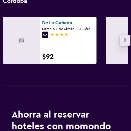
Córdoba
Servicios de lavandería/tintorería
Plancha y tabla de planchar
De La Cañada
Plancha para pantalones
Marcelo T. de Alvear 580, Córdoba, Córdoba
4 estrellas
8,6
Sistema de entretenimiento
TV de pantalla plana
$92
TV por cable o vía satélite
Reproductor de DVD
Aire libre
Terraza/patio
Terraza
Ahorra al reservar
Jardín
hoteles con momondo