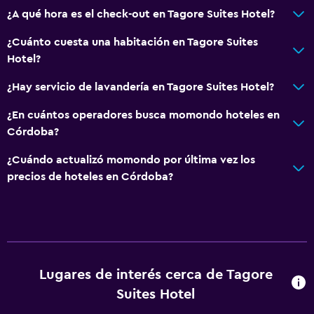
¿A qué hora es el check-out en Tagore Suites Hotel?
Servicio de entrega de comida
Fruta
¿Cuánto cuesta una habitación en Tagore Suites
Hotel?
Bar de tapas
Bar/lounge
¿Hay servicio de lavandería en Tagore Suites Hotel?
Comedor
¿En cuántos operadores busca momondo hoteles en
Córdoba?
Baño
¿Cuándo actualizó momondo por última vez los
Ducha
precios de hoteles en Córdoba?
Secador de pelo
Aseo
Papel higiénico
Baño privado
Lugares de interés cerca de Tagore
Suites Hotel
Habitación