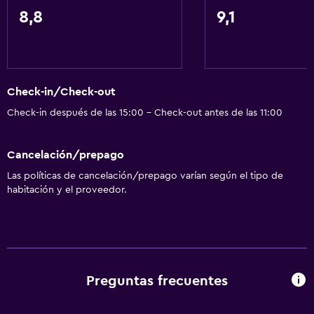
8,8
9,1
General
Habitaciones familiares
Zona de estar
Check-in/Check-out
Vista al jardín
Check-in después de las 15:00 - Check-out antes de las 11:00
Posibilidad de habitaciones conectadas
Solárium
Cancelación/prepago
Habitaciones insonorizadas
Las políticas de cancelación/prepago varían según el tipo de
Vista al lago
habitación y el proveedor.
Insonorización
Teléfono
Vista a la montaña
Vista a la ciudad
Preguntas frecuentes