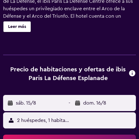
de La Défense, el ibis Paris La Défense Centre ofrece a sus
huéspedes un privilegiado enclave entre el Arco de la
Défense y el Arco del Triunfo. El hotel cuenta con un
restaurante, bar y 286 habitac iones climatizadas con WIFI
Leer más
gratuito. La estación de metro Esplanade de la Défense
(línea 1), junto al hotel, proporciona un cómodo acceso al
centro de convenciones Porte Maillot, los Campos Elíseos
y el centro comercial 4 Temps a 10 minutos.
Precio de habitaciones y ofertas de ibis
Paris La Défense Esplanade
sáb. 15/8
-
dom. 16/8
2 huéspedes, 1 habitación