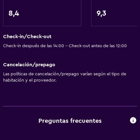
Acondicionador
8,4
9,3
Cocina
Copas
Check-in/Check-out
Tetera eléctrica
Check-in después de las 14:00 - Check-out antes de las 12:00
Utensilios de cocina
Cocina
Cancelación/prepago
Cocineta
Las políticas de cancelación/prepago varían según el tipo de
Lavavajillas
habitación y el proveedor.
Horno
Microondas
Cocina
Tetera/cafetera
Preguntas frecuentes
Nevera
Cafetera