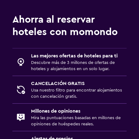
Aseo
Papel higiénico
Ahorra al reservar
Ducha italiana
hoteles con momondo
General
Habitaciones familiares
Las mejores ofertas de hoteles para ti
Vista al jardín
Descubre más de 3 millones de ofertas de
Vista al patio interior
hoteles y alojamientos en un solo lugar.
Posibilidad de habitaciones conectadas
CANCELACIÓN GRATIS
Vista al lago
Usa nuestro filtro para encontrar alojamientos
con cancelación gratis.
Vista a punto de interés
Vista a la montaña
Millones de opiniones
Vista a la piscina
Mira las puntuaciones basadas en millones de
opiniones de huéspedes reales.
Espacio de almacenamiento
Zona de estar
Alertas de precios