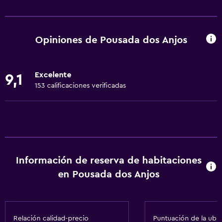
Servicios básicos
Internet
Ventilador
Opiniones de Pousada dos Anjos
Extinguidor
Artículos de aseo gratis
Excelente
9,1
Calefacción
153 calificaciones verificadas
Aire acondicionado
Wifi gratis
Ropa de cama
Toallas
Información de reserva de habitaciones
Champú
en Pousada dos Anjos
Adaptador
Gel de ducha
Papeleras
Relación calidad-precio
Puntuación de la ubi