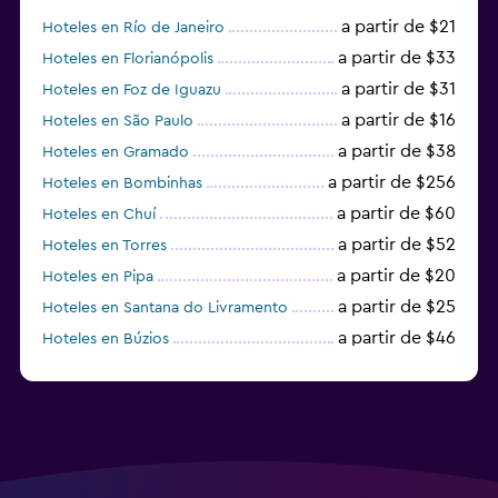
a partir de $21
Hoteles en Río de Janeiro
Estacionamiento y transporte
a partir de $33
Hoteles en Florianópolis
Traslado al aeropuerto (con cargos)
a partir de $31
Hoteles en Foz de Iguazu
a partir de $16
Estacionamiento gratuito
Hoteles en São Paulo
a partir de $38
Hoteles en Gramado
Servicio de traslado (cargo adicional)
a partir de $256
Hoteles en Bombinhas
a partir de $60
Hoteles en Chuí
Ideal para familias
a partir de $52
Hoteles en Torres
Cuna/cama nido disponibles
a partir de $20
Hoteles en Pipa
Comidas para niños
a partir de $25
Hoteles en Santana do Livramento
Equipo infantil para zona de juegos al aire libre
a partir de $46
Hoteles en Búzios
a partir de $43
Hoteles en Balneario Camboriú
Zona de trabajo
Fax/fotocopiadora
Escritorio