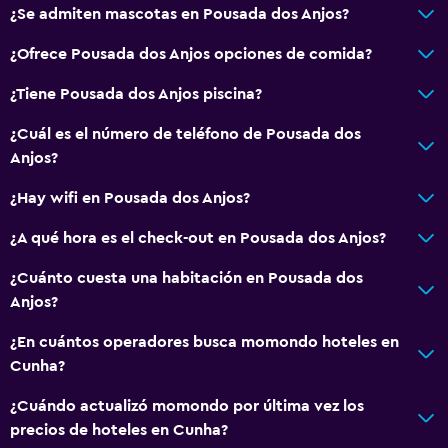
¿Se admiten mascotas en Pousada dos Anjos?
Comedor
¿Ofrece Pousada dos Anjos opciones de comida?
Accesibilidad y adecuación
¿Tiene Pousada dos Anjos piscina?
Unidad ubicada en la planta baja
¿Cuál es el número de teléfono de Pousada dos
Unidad accesible para personas en silla de ruedas
Anjos?
Lavabo bajo
¿Hay wifi en Pousada dos Anjos?
Fregadero bajo
¿A qué hora es el check-out en Pousada dos Anjos?
Almohada sin plumas
Entrada privada
¿Cuánto cuesta una habitación en Pousada dos
Anjos?
Habitaciones para no fumadores disponibles
Mascotas permitidas bajo consulta (pueden aplicar cargos
¿En cuántos operadores busca momondo hoteles en
extra)
Cunha?
Accesibilidad
¿Cuándo actualizó momondo por última vez los
Ducha adaptada para silla de ruedas
precios de hoteles en Cunha?