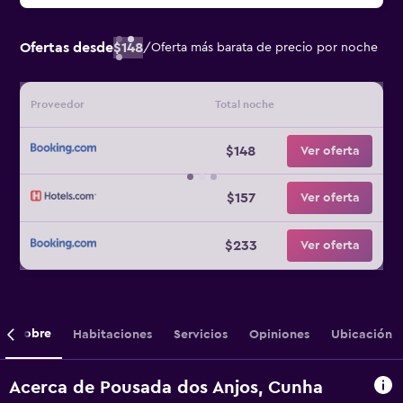
Ofertas desde
$148
/
Oferta más barata de precio por noche
Proveedor
Total noche
$148
Ver oferta
$157
Ver oferta
$233
Ver oferta
Sobre
Habitaciones
Servicios
Opiniones
Ubicación
Acerca de Pousada dos Anjos, Cunha