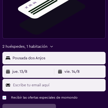
Vapor
Masajes
Sauna
Habitación
Camas extralargas (+2 m)
2 huéspedes, 1 habitación
Enchufe cerca de la cama
Sofá cama
Pousada dos Anjos
Perchero
jue. 13/8
vie. 14/8
Armario o clóset
Actividades
Pesca
Recibir las ofertas especiales de momondo
Juegos de mesa/rompecabezas