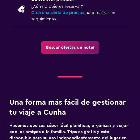
¿Aún no quieres reservar?
Sofá
Crea una alerta de precios
para realizar un
seguimiento.
Aire libre
Comedor al aire libre
Muebles de exterior
Buscar ofertas de hotel
Chimenea exterior
Área de picnic
Jardín
Terraza/patio
Sillas de playa
Una forma más fácil de gestionar
Terraza
tu viaje a Cunha
Comedor
Hacemos que sea súper fácil planificar, organizar y viajar
con los amigos o la familia. Trips es gratis y está
Servicio de entrega de comida
disponible para su uso independientemente del lugar en