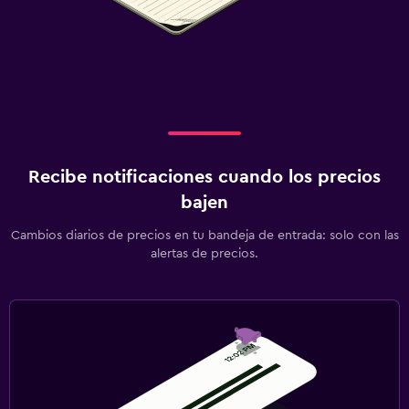
Libros
TV
Servicios y facilidades
Servicio de despertador
Servicio de conserjería
Instalaciones para reuniones
Recibe notificaciones cuando los precios
bajen
Servicio de habitaciones
Check-out exprés
Cambios diarios de precios en tu bandeja de entrada: solo con las
alertas de precios.
Check-in/check-out privado
Botella de agua
Piscina y spa
Piscina al aire libre
Toallas para piscina