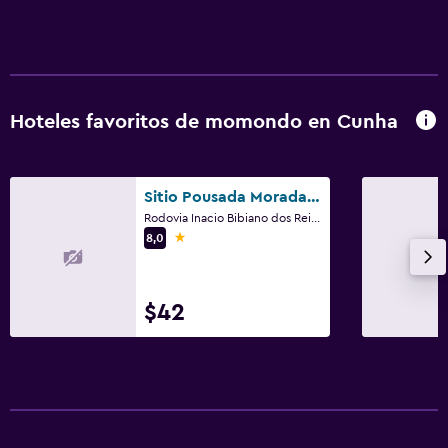
Estacionamiento accesible
Inodoro con barras de apoyo
Plantas superiores accesibles por escaleras
Hoteles favoritos de momondo en Cunha
Baño
Secador de pelo
Baño privado
Sitio Pousada Morada do Sol
Rodovia Inacio Bibiano dos Reis - Estrada de Campos Novos, sentido Parque da Bocaina, Cunha
Ducha
1 estrella
8,0
Gorro de baño
Baño adicional
$42
Baño pequeño adicional
Tina de baño
Bidé
Bañera de hidromasaje