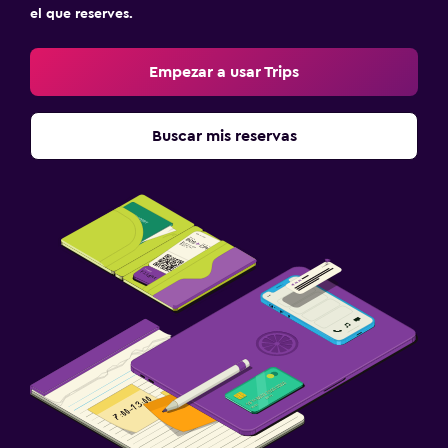
Menús para dietas especiales (bajo petición)
el que reserves.
Restaurante
Empezar a usar Trips
Bar/lounge
La comida se puede entregar en el alojamiento
Buscar mis reservas
Minibar
Bar de tapas
Mesa de comedor
Sistema de entretenimiento
TV de pantalla plana
TV por cable o vía satélite
Servicio de streaming
Biblioteca
Sala de estar/TV compartida