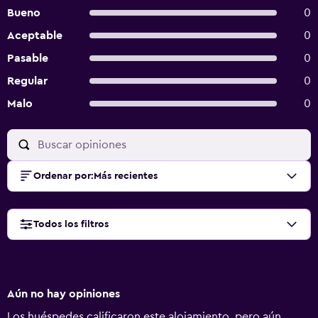
Bueno
0
Aceptable
0
Pasable
0
Regular
0
Malo
0
Ordenar por
:
Más recientes
Todos los filtros
Aún no hay opiniones
Los huéspedes calificaron este alojamiento, pero aún