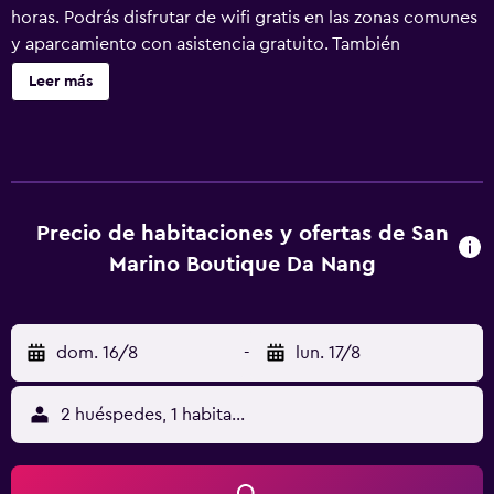
horas. Podrás disfrutar de wifi gratis en las zonas comunes
y aparcamiento con asistencia gratuito. También
encontrarás un bar o lounge, un bar junto a la piscina y un
Leer más
bar-cafetería. San Marino Boutique Danang ofrece 80
alojamientos con minibar y caja fuerte. Las camas tienen
colchones con una capa de acolchado adicional y están
vestidas con ropa de cama de alta calidad. Cabe destacar
que este alojamiento permite a sus clientes elegir el tipo
de almohada. Se ofrece una televisión LED de 43 pulgadas
Precio de habitaciones y ofertas de San
con canales por satélite de suscripción. Los huéspedes
Marino Boutique Da Nang
pueden utilizar los siguientes servicios disponibles en las
habitaciones: frigorífico y cafetera y tetera. Los baños
están equipados con bañera o ducha con cabezal de
dom. 16/8
-
lun. 17/8
ducha con hidromasaje, zapatillas, artículos de higiene
personal de diseño y artículos de higiene personal
gratuitos. Este hotel en Da Nang ofrece acceso a Internet
2 huéspedes, 1 habitación
wifi gratis. Entre las comodidades especialmente
pensadas para las personas en viaje de negocios se