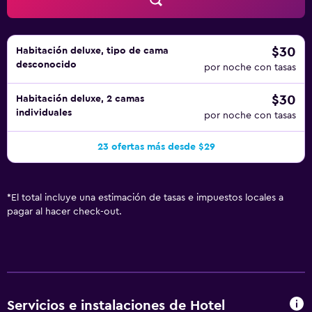
incluyen escritorio, periódicos gratuitos y teléfono. Las
habitaciones también incluyen botella de agua gratuita y
secador de pelo. Es posible solicitar masajes en la
habitación y tabla de planchar con plancha. Se ofrece
$30
Habitación deluxe, tipo de cama
desconocido
servicio nocturno de descubierta y servicio de limpieza
por noche con tasas
todos los días. En el alojamiento hay piscina al aire libre y
$30
Habitación deluxe, 2 camas
piscina infantil. Otros servicios de ocio y esparcimiento
individuales
por noche con tasas
incluyen gimnasio abierto las 24 horas. Se pueden
practicar las actividades de ocio y esparcimiento que se
23 ofertas más desde $29
indican más abajo en las instalaciones o cerca del
alojamiento (es posible que se aplique un recargo).
*
El total incluye una estimación de tasas e impuestos locales a
pagar al hacer check-out.
Servicios e instalaciones de Hotel