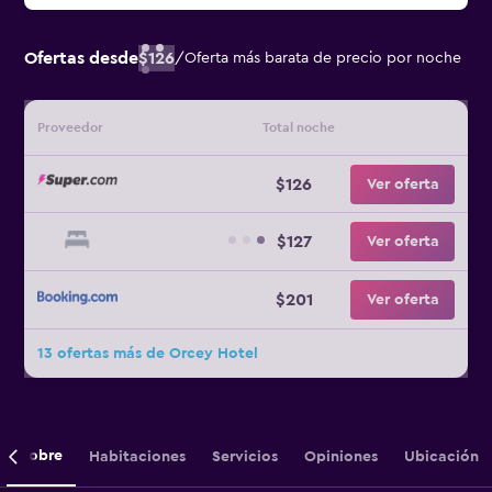
Ofertas desde
$126
/
Oferta más barata de precio por noche
Proveedor
Total noche
$126
Ver oferta
$127
Ver oferta
$201
Ver oferta
13 ofertas más de Orcey Hotel
Sobre
Habitaciones
Servicios
Opiniones
Ubicación