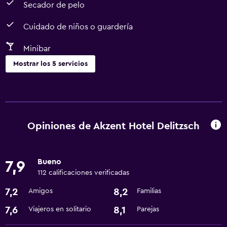
Secador de pelo
Cuidado de niños o guardería
Minibar
Mostrar los 5 servicios
Baño
Secador de pelo
Opiniones de Akzent Hotel Delitzsch
Comedor
Minibar
Bueno
7,9
112 calificaciones verificadas
Servicios y facilidades
7,2
8,2
Amigos
Familias
Instalaciones para reuniones
7,6
8,1
Viajeros en solitario
Parejas
Ideal para familias