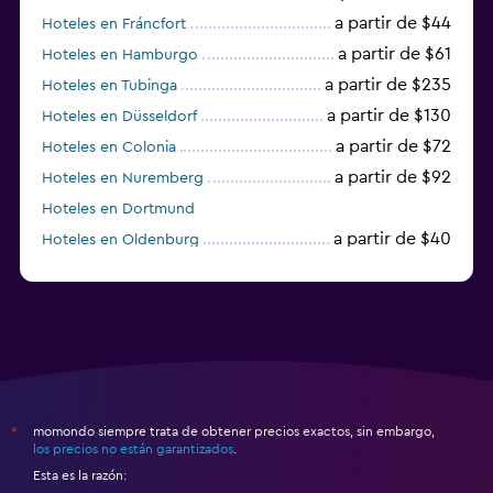
a partir de $44
Hoteles en Fráncfort
a partir de $61
Hoteles en Hamburgo
a partir de $235
Hoteles en Tubinga
a partir de $130
Hoteles en Düsseldorf
a partir de $72
Hoteles en Colonia
a partir de $92
Hoteles en Nuremberg
Hoteles en Dortmund
a partir de $40
Hoteles en Oldenburg
a partir de $68
Hoteles en Garmisch-Partenkirchen
momondo siempre trata de obtener precios exactos, sin embargo,
*
los precios no están garantizados
.
Esta es la razón: