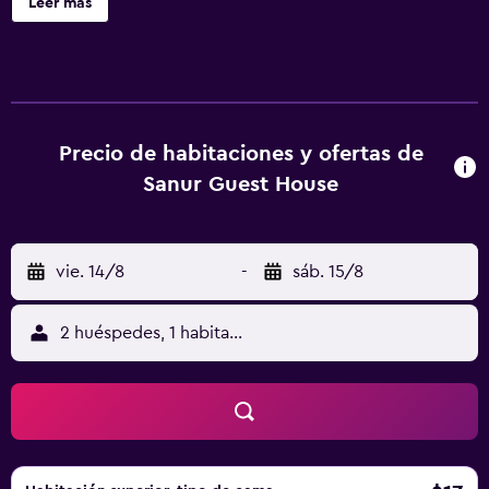
Leer más
acondicionado y artículos de higiene personal gratuitos.
Las habitaciones disponen de balcón o patio. Estos
alojamientos con muebles diferentes disponen de
comedor independiente. Cabe destacar que este
alojamiento permite a sus clientes elegir el tipo de
almohada. Los huéspedes pueden navegar por la web
Precio de habitaciones y ofertas de
gracias a nuestro acceso a Internet wifi gratis. Los baños
Sanur Guest House
están equipados con ducha, bidé y cepillos de dientes y
dentífrico. Se ofrece servicio de limpieza todos los días.
Los servicios de ocio y esparcimiento en este hotel
vie. 14/8
-
sáb. 15/8
incluyen una piscina al aire libre. Se pueden practicar las
actividades de ocio y esparcimiento que se indican más
abajo en las instalaciones o cerca del alojamiento (es
2 huéspedes, 1 habitación
posible que se aplique un recargo).