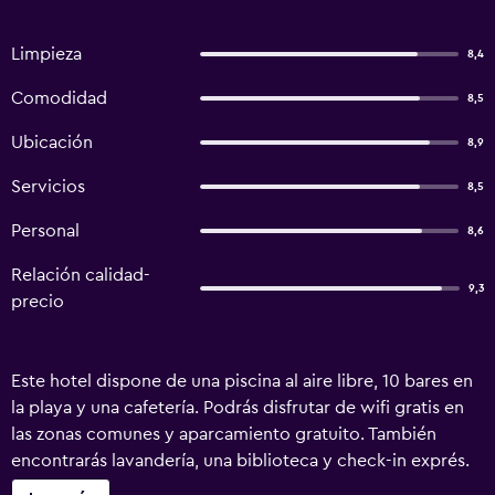
Limpieza
8,4
Comodidad
8,5
Ubicación
8,9
Servicios
8,5
Personal
8,6
Relación calidad-
9,3
precio
Este hotel dispone de una piscina al aire libre, 10 bares en
la playa y una cafetería. Podrás disfrutar de wifi gratis en
las zonas comunes y aparcamiento gratuito. También
encontrarás lavandería, una biblioteca y check-in exprés.
Sanur Guest House ofrece 8 alojamientos con aire