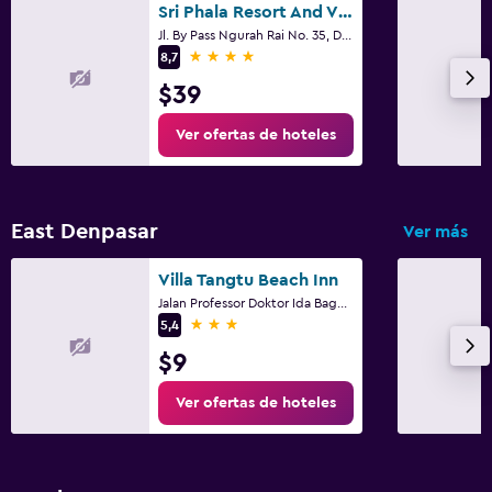
Sri Phala Resort And Villa
Jl. By Pass Ngurah Rai No. 35, Denpasar
4 estrellas
8,7
$39
Ver ofertas de hoteles
East Denpasar
Ver más
Villa Tangtu Beach Inn
Jalan Professor Doktor Ida Bagus Mantra, Denpasar
3 estrellas
5,4
$9
Ver ofertas de hoteles