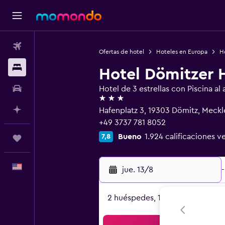
Vuelos
Ofertas de hotel
Hoteles en Europa
H
Alojamientos
Hotel Dömitzer 
Autos
Hotel de 3 estrellas con Piscina al a
3 estrellas
Planifica con IA
Hafenplatz 3, 19303 Dömitz, Mec
+49 3737 781 8052
Bueno
1.924 calificaciones ve
7,8
Trips
Español
jue. 13/8
-
2 huéspedes, 1 habitación