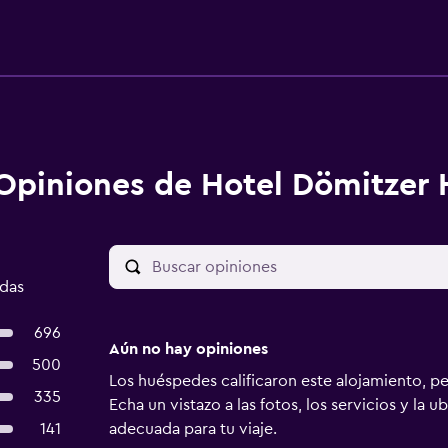
Opiniones de Hotel Dömitzer 
adas
696
Aún no hay opiniones
500
Los huéspedes calificaron este alojamiento, p
335
Echa un vistazo a las fotos, los servicios y la u
141
adecuada para tu viaje.