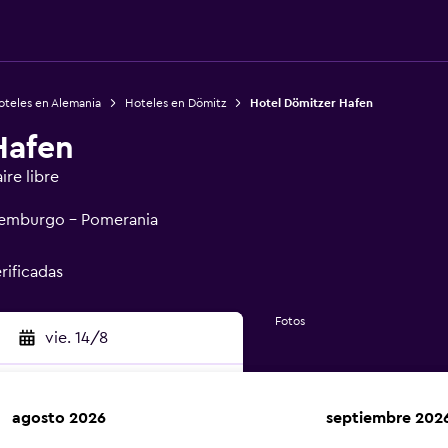
oteles en Alemania
Hoteles en Dömitz
Hotel Dömitzer Hafen
Hafen
ire libre
klemburgo - Pomerania
rificadas
Fotos
vie. 14/8
agosto 2026
septiembre 202