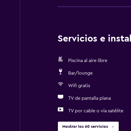
servicio sin cargos ni restriccion
trabajadores esenciales: NO La pr
para manos gratis a los huéspedes
implementando medidas para reforz
hay más contacto se limpian con 
Servicios e inst
Check-out sin contacto disponible 
DFV, Alemania)
Piscina al aire libre
Bar/lounge
Wifi gratis
TV de pantalla plana
TV por cable o vía satélite
Mostrar los 60 servicios