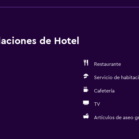
es Instrucciones Generales Sin camas plegables/extra disponib
opiedad se limpia con desinfectante El personal usa equipo d
 Se implementan medidas de distanciamiento social en la pr
ar la limpieza Las sábanas y toallas se lavan a una temperatu
desinfectante La propiedad asegura que está implementando 
alaciones de Hotel
La propiedad cumple con las prácticas de la Guía para la rea
Restaurante
Servicio de habitac
Cafetería
TV
Artículos de aseo gr