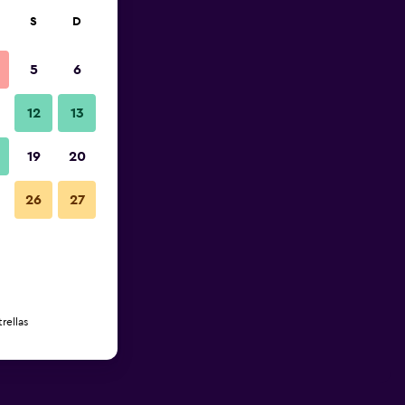
S
D
5
6
12
13
19
20
26
27
rellas