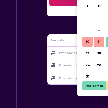
Bus
L
M
3
4
Proveedor
10
11
Proveedor para Hotel Dömitzer Hafe
17
18
24
25
Proveedor para Hotel Dömitzer Hafe
31
Proveedor para Hotel Dömitzer Hafe
Más barato