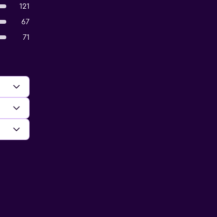
121
67
71