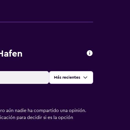
Hafen
Ordenar por
:
Más recientes
ero aún nadie ha compartido una opinión.
bicación para decidir si es la opción