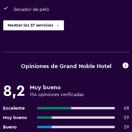
huéspedes Se implementan medidas de distanciamiento
social en la propiedad La propiedad asegura que está
Secador de pelo
implementando medidas para reforzar la limpieza Se mide
la temperatura del personal con regularidad Hay
Mostrar los 27 servicios
revisiones de temperatura disponibles para los huéspedes
Las sábanas y toallas se lavan a una temperatura mínima de
60 °C Las superficies donde hay más contacto se limpian
con desinfectante La propiedad asegura que está
implementando medidas de seguridad para los huéspedes
Opiniones de Grand Noble Hotel
8,2
Muy bueno
154 opiniones verificadas
Excelente
68
Muy bueno
29
Bueno
29