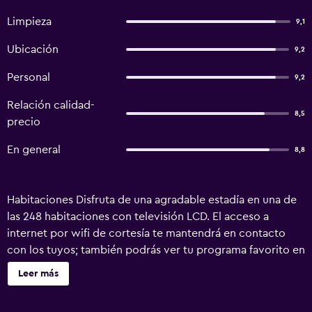
Limpieza
9,1
Ubicación
9,2
Personal
9,2
Relación calidad-
8,5
precio
En general
8,8
Habitaciones Disfruta de una agradable estadía en una de
las 248 habitaciones con televisión LCD. El acceso a
internet por wifi de cortesía te mantendrá en contacto
con los tuyos; también podrás ver tu programa favorito en
la televisión con canales vía satélite. El cuarto de baño
Leer más
dispone de secador de pelo y batas. Las comodidades
incluyen caja de seguridad, periódicos gratis y teléfono.