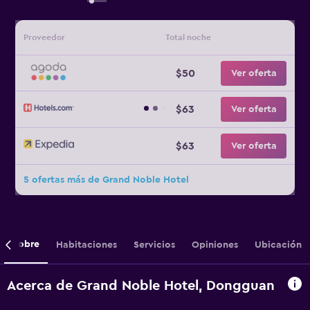
Proveedor
Total noche
$50
Ver oferta
$63
Ver oferta
$63
Ver oferta
5 ofertas más de Grand Noble Hotel
Sobre
Habitaciones
Servicios
Opiniones
Ubicación
Acerca de Grand Noble Hotel, Dongguan