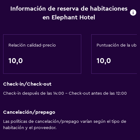
Minibar
Información de reserva de habitaciones
en Elephant Hotel
Spa
Sauna
Spa
Relación calidad-precio
Puntuación de la ubi
Accesibilidad y adecuación
10,0
10,0
Ascensor
Check-in/Check-out
Baño
Check-in después de las 14:00 - Check-out antes de las 12:00
Secador de pelo
Cancelación/prepago
Actividades
Las políticas de cancelación/prepago varían según el tipo de
Mesa de billar
habitación y el proveedor.