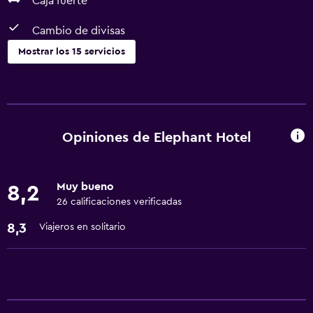
Caja fuerte
Cambio de divisas
Mostrar los 15 servicios
Servicios y facilidades
Servicio de habitaciones
Centro de negocios
Opiniones de Elephant Hotel
Cambio de divisas
Muy bueno
8,2
Lavandería
26 calificaciones verificadas
Lavandería
8,3
Viajeros en solitario
Servicios de lavandería/tintorería
Comedor
Restaurante