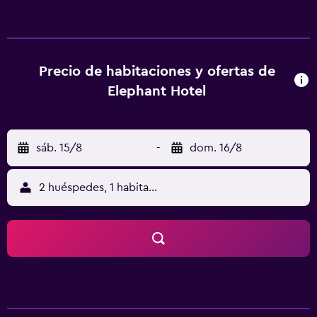
tetera/cafetera, un despertador y agua embotellada. Los
huéspedes del Elephant Hotel Dongguan pueden tomar
una copa en el bar y probar los platos chinos que se sirven
en el restaurante. El Aeropuerto Internacional de Shenzhen
Bao'an se encuentra a 40 minutos del hotel. Asimismo,
Precio de habitaciones y ofertas de
está a un trayecto de veinte minutos en coche del río de
Elephant Hotel
las Perlas.
sáb. 15/8
-
dom. 16/8
2 huéspedes, 1 habitación