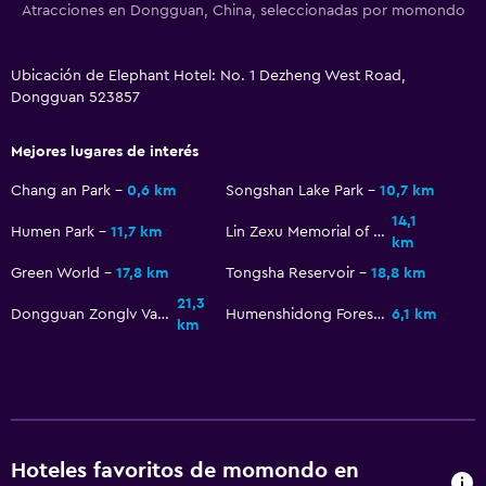
Atracciones en Dongguan, China, seleccionadas por momondo
Ubicación de Elephant Hotel: No. 1 Dezheng West Road,
Dongguan 523857
Mejores lugares de interés
Chang an Park
0,6 km
Songshan Lake Park
10,7 km
14,1
Humen Park
11,7 km
Lin Zexu Memorial of Humen
km
Green World
17,8 km
Tongsha Reservoir
18,8 km
21,3
Dongguan Zonglv Valley Watertown
Humenshidong Forest Park
6,1 km
km
Hoteles favoritos de momondo en