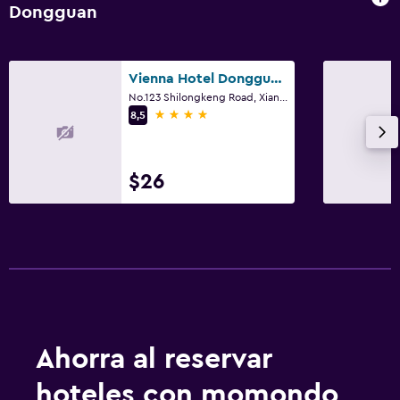
Dongguan
Vienna Hotel Dongguan Songshan Lake
No.123 Shilongkeng Road, Xiangshi Road, Liaobu Town, Dongguan
4 estrellas
8,5
$26
Ahorra al reservar
hoteles con momondo