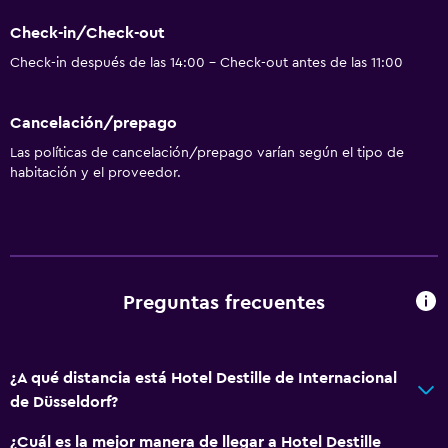
Lavavajillas
Check-in/Check-out
Horno
Check-in después de las 14:00 - Check-out antes de las 11:00
Microondas
Utensilios de cocina
Cancelación/prepago
Tetera/cafetera
Las políticas de cancelación/prepago varían según el tipo de
Nevera
habitación y el proveedor.
Comedor
Cocina
General
Preguntas frecuentes
Ventana
Zona de estar
¿A qué distancia está Hotel Destille de Internacional
Piso de parquet o madera noble
de Düsseldorf?
Pantuflas
¿Cuál es la mejor manera de llegar a Hotel Destille