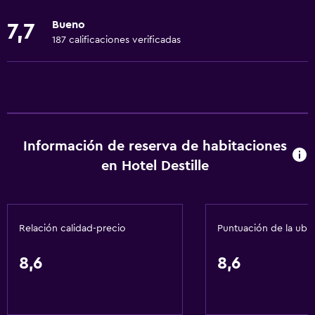
Ropa de cama
Bueno
7,7
Toallas
187 calificaciones verificadas
Ventilador
Extinguidor
Artículos de aseo gratis
Champú
Información de reserva de habitaciones
Calefacción
en Hotel Destille
Gel de ducha
Papeleras
Acondicionador
Relación calidad-precio
Puntuación de la ubi
Cocina
8,6
8,6
Copas
Tetera eléctrica