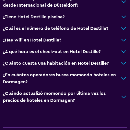
Posibilidad de habitaciones conectadas
desde Internacional de Düsseldorf?
Sofá
¿Tiene Hotel Destille piscina?
Alfombrado
Vista a la ciudad
¿Cuál es el número de teléfono de Hotel Destille?
Espacio de almacenamiento
¿Hay wifi en Hotel Destille?
¿A qué hora es el check-out en Hotel Destille?
Baño
Ducha
¿Cuánto cuesta una habitación en Hotel Destille?
Tina de baño
¿En cuántos operadores busca momondo hoteles en
Secador de pelo
Dormagen?
Aseo
¿Cuándo actualizó momondo por última vez los
Papel higiénico
precios de hoteles en Dormagen?
Cepillo de dientes
Albornoz
Baño privado