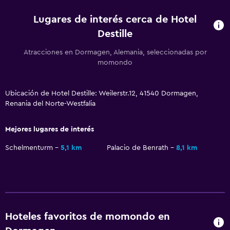
Lugares de interés cerca de Hotel
Estacionamiento y transporte
Destille
Traslado aeropuerto
Atracciones en Dormagen, Alemania, seleccionadas por
Estacionamiento gratuito
momondo
Servicio de traslado
Ubicación de Hotel Destille: Weilerstr.12, 41540 Dormagen,
Sistema de entretenimiento
Renania del Norte-Westfalia
TV de pantalla plana
Mejores lugares de interés
TV por cable o vía satélite
Schelmenturm
5,1 km
Palacio de Benrath
8,1 km
TV
Lavandería
Lavandería
Plancha y tabla de planchar
Hoteles favoritos de momondo en