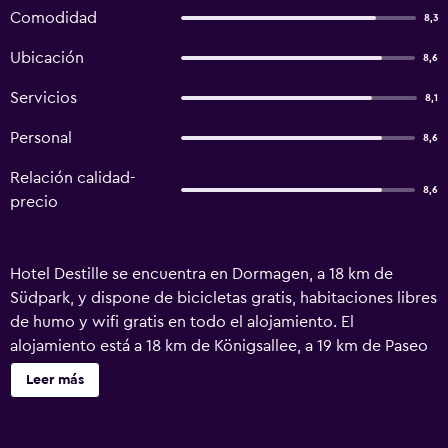
Comodidad
8,3
Ubicación
8,6
Servicios
8,1
Personal
8,6
Relación calidad-
8,6
precio
Hotel Destille se encuentra en Dormagen, a 18 km de
Südpark, y dispone de bicicletas gratis, habitaciones libres
de humo y wifi gratis en todo el alojamiento. El
alojamiento está a 18 km de Königsallee, a 19 km de Paseo
de la ribera del Rin y a 19 km de Torre del Rin. Theater an
Leer más
der Kö está a 19 km del hotel y Estación Central de
Düsseldorf, a 19 km. En el hotel, todas las habitaciones
cuentan con escritorio, TV de pantalla plana, baño