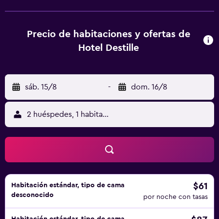
privado, ropa de cama y toallas. Todas las habitaciones
incluyen hervidor, y algunas también ofrecen cocina con
lavavajillas, horno y minibar. Todas las unidades cuentan
Precio de habitaciones y ofertas de
con nevera. Ayuntamiento de Düsseldorf está a 19 km del
Hotel Destille
alojamiento, y Capitol Theater Düsseldorf está a 19 km. El
aeropuerto (Aeropuerto de Düsseldorf) está a 25 km.
sáb. 15/8
-
dom. 16/8
2 huéspedes, 1 habitación
$61
Habitación estándar, tipo de cama
desconocido
por noche con tasas