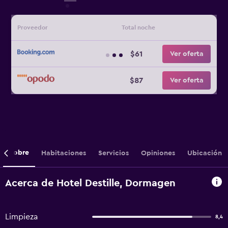
Proveedor
Total noche
$61
Ver oferta
$87
Ver oferta
Sobre
Habitaciones
Servicios
Opiniones
Ubicación
Acerca de Hotel Destille, Dormagen
Limpieza
8,4