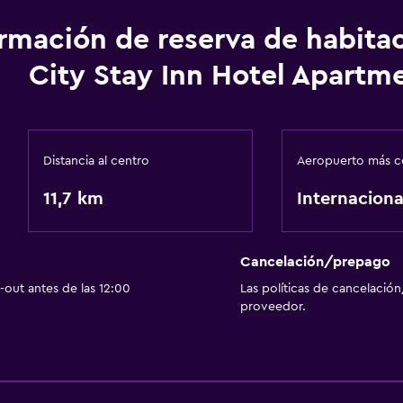
ormación de reserva de habita
Salud y seguridad
City Stay Inn Hotel Apartm
Caja fuerte
Distancia al centro
Aeropuerto más c
11,7 km
Internaciona
Cancelación/prepago
out antes de las 12:00
Las políticas de cancelación
proveedor.