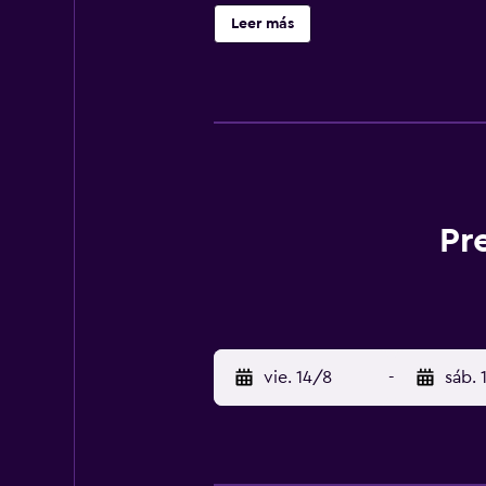
y están equipados con una cocina 
Leer más
zapatillas y una zona de comedor.
unos pasos de gran cantidad de res
un breve paseo desde la propiedad
Barsha queda a tan solo un breve 
Pr
vie. 14/8
-
sáb. 