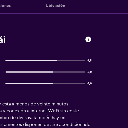
iones
Ubicación
ái
6,5
6,0
6,0
y está a menos de veinte minutos
a y conexión a internet Wi-Fi sin coste
ambio de divisas. También hay un
partamentos disponen de aire acondicionado