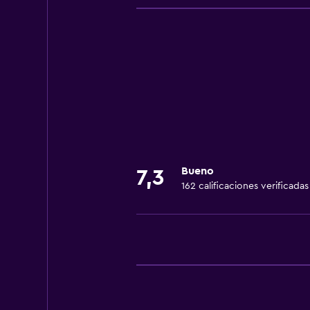
Microondas
Nevera
Cocina
Cocineta
Estacionamiento y transporte
Traslado aeropuerto
Estacionamiento gratuito
Bueno
7,3
162 calificaciones verificadas
Servicios básicos
Wifi gratis
Aire acondicionado
Accesibilidad y adecuación
Ascensor