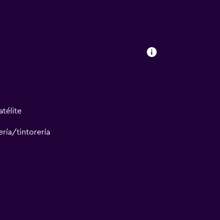
atélite
ría/tintorería