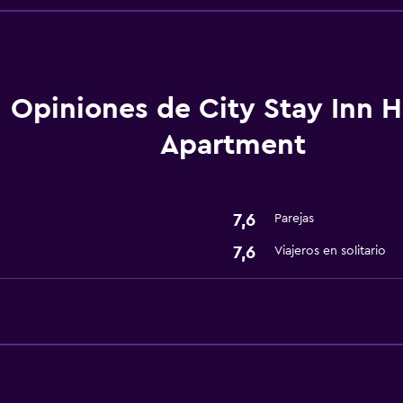
Servicio de habitaciones
Cambio de divisas
Recepción 24 horas
Opiniones de City Stay Inn H
Apartment
Lavandería
Lavandería
Servicios de lavandería/
7,6
Parejas
7,6
Viajeros en solitario
Sistema de entretenimi
TV por cable o vía satéli
Baño
Secador de pelo