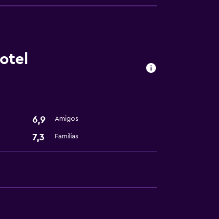
otel
tintorería
6,9
Amigos
7,3
Familias
ento
te