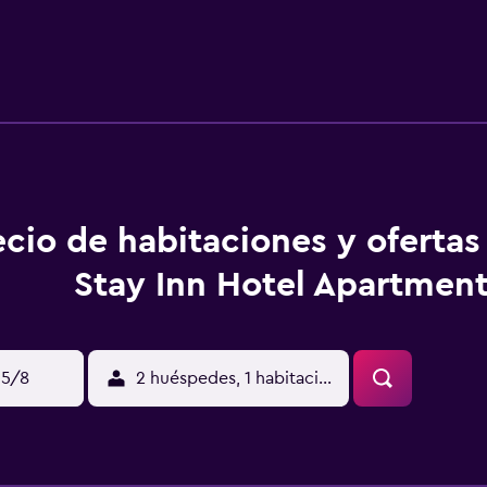
pequeña con un microondas, una nevera y una cafetera. Todos
 Todas las mañanas se sirve un desayuno completo en City Sta
taurantes. Las atracciones de Dubai, como el Centro Comercia
. Los huéspedes encontrarán multitud de cosas por ver y hace
trayecto en coche.
ecio de habitaciones y ofertas
Stay Inn Hotel Apartmen
15/8
2 huéspedes, 1 habitación