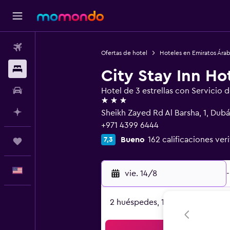
Vuelos
Ofertas de hotel
Hoteles en Emiratos Ára
Alojamientos
City Stay Inn Ho
Autos
Hotel de 3 estrellas con Servicio 
3 estrellas
Planifica con IA
Sheikh Zayed Rd Al Barsha, 1, Dubá
+971 4399 6444
Bueno
162 calificaciones ver
7,3
Trips
Español
vie. 14/8
-
2 huéspedes, 1 habitación