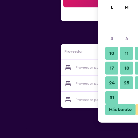
Bus
L
M
3
4
Proveedor
10
11
Proveedor para City Stay Inn Hotel 
17
18
24
25
Proveedor para City Stay Inn Hotel 
31
Proveedor para City Stay Inn Hotel 
Más barato