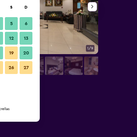
S
D
5
6
12
13
1/9
Sala de estar
19
20
26
27
rellas