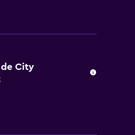
 ellos cuentan con una cocina, unas
y Inn Hotel Apartment que, además, está a
l de los Emiratos y Ski Dubai, están a solo
r en los alrededores; por ejemplo, Al
 de City
t