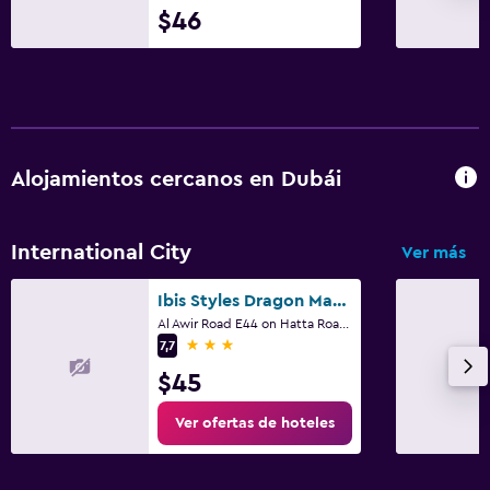
$46
Alojamientos cercanos en Dubái
International City
Ver más
Ibis Styles Dragon Mart Dubai
Al Awir Road E44 on Hatta Road, Dubái
3 estrellas
7,7
$45
Ver ofertas de hoteles