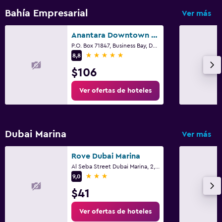
Bahía Empresarial
Ver más
Anantara Downtown Dubai Hotel
P.O. Box 71847, Business Bay, Dubái
5 estrellas
8,8
$106
Ver ofertas de hoteles
Dubai Marina
Ver más
Rove Dubai Marina
Al Seba Street Dubai Marina, 2, Dubái
3 estrellas
9,0
$41
Ver ofertas de hoteles