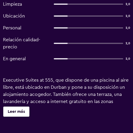
Limpieza
2,0
Ubicación
2,0
Personal
2,0
Relación calidad-
2,0
precio
En general
2,0
Executive Suites at 555, que dispone de una piscina al aire
libre, está ubicado en Durban y pone a su disposición un
alojamiento acogedor. También ofrece una terraza, una
lavandería y acceso a internet gratuito en las zonas
públicas. Todas las habitaciones tienen aire acondicionado
Leer más
y minibar, tetera/cafetera y canales por cable/satélite.
Todas ellas disponen de acceso a internet en las
habitaciones, una bañera y una caja fuerte en la habitación.