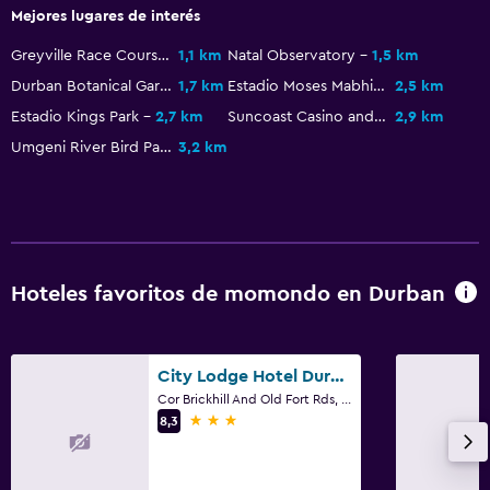
Mejores lugares de interés
Greyville Race Course
1,1 km
Natal Observatory
1,5 km
Durban Botanical Gardens
1,7 km
Estadio Moses Mabhida
2,5 km
Estadio Kings Park
2,7 km
Suncoast Casino and Entertainment World
2,9 km
Umgeni River Bird Park
3,2 km
Hoteles favoritos de momondo en Durban
City Lodge Hotel Durban
Cor Brickhill And Old Fort Rds, Durban, KwaZulu-Natal
3 estrellas
8,3