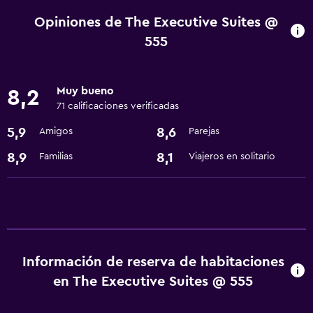
Aire acondicionado
Opiniones de The Executive Suites @
555
Sistema de entretenimiento
TV por cable o vía satélite
Muy bueno
8,2
71 calificaciones verificadas
Baño
5,9
8,6
Amigos
Parejas
Secador de pelo
8,9
8,1
Familias
Viajeros en solitario
Lavandería
Lavandería
Comedor
Minibar
Información de reserva de habitaciones
en The Executive Suites @ 555
Salud y seguridad