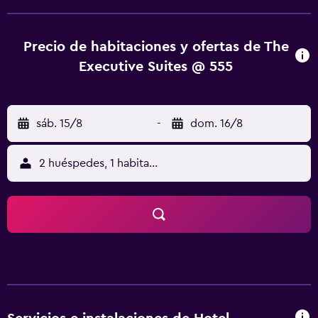
El establecimiento es una base ideal para descubrir
lugares de interés cercanos, como International
Convention Centre Durban y el Ushaka Marine World,
Precio de habitaciones y ofertas de The
además de para disfrutar de todo lo que ofrece la zona.
Executive Suites @ 555
Además, a solo un breve trayecto en coche, encontrará
lugares de interés como el Estadio Moses Mabhida,
Suncoast Casino and Entertainment World y Durban
sáb. 15/8
-
dom. 16/8
Botanic Gardens, entre otros.
2 huéspedes, 1 habitación