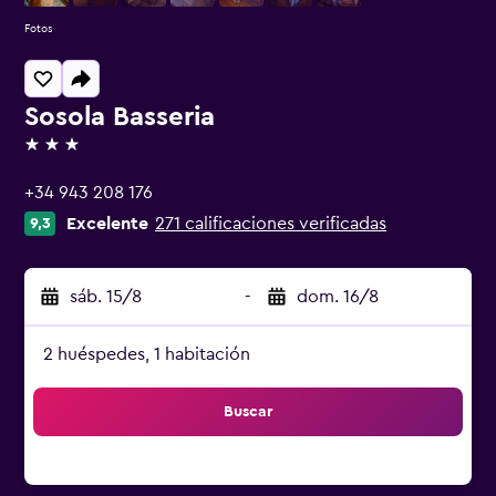
Fotos
Sosola Basseria
3 estrellas
+34 943 208 176
Excelente
271 calificaciones verificadas
9,3
sáb. 15/8
-
dom. 16/8
2 huéspedes, 1 habitación
Buscar