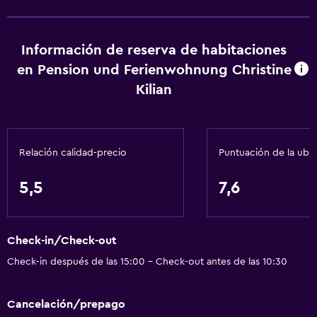
Tostadora
Nevera
Información de reserva de habitaciones
Cafetera
en Pension und Ferienwohnung Christine
Comedor
Kilian
Cocina
General
Relación calidad-precio
Puntuación de la ubi
Ventana
Vista a una calle tranquila
5,5
7,6
Habitaciones familiares
Zona de estar
Check-in/Check-out
Vista al jardín
Check-in después de las 15:00 - Check-out antes de las 10:30
Posibilidad de habitaciones conectadas
Sofá
Cancelación/prepago