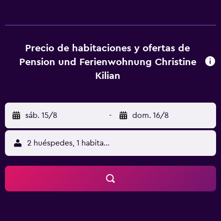
nevera, lavavajillas y horno. Cerca del alojamiento hay
puntos de interés como Casa de Lutero de Eisenach,
Estación de tren de Eisenach y Castillo Wartburg. El
aeropuerto (Aeropuerto de Erfurt-Weimar) está a 68 km.
Precio de habitaciones y ofertas de
Pension und Ferienwohnung Christine
Kilian
sáb. 15/8
-
dom. 16/8
2 huéspedes, 1 habitación