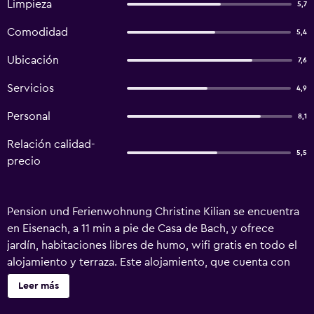
Limpieza
5,7
Comodidad
5,4
Ubicación
7,6
Servicios
4,9
Personal
8,1
Relación calidad-
5,5
precio
Pension und Ferienwohnung Christine Kilian se encuentra
en Eisenach, a 11 min a pie de Casa de Bach, y ofrece
jardín, habitaciones libres de humo, wifi gratis en todo el
alojamiento y terraza. Este alojamiento, que cuenta con
servicio de habitaciones, también ofrece barbacoa. El
Leer más
hostal o pensión dispone de habitaciones familiares.
Algunas habitaciones también disponen de cocina con