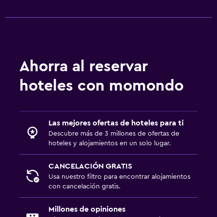
Servicio de despertador
Servicio de habitaciones
Acceso con llave
Check-in/check-out privado
Ahorra al reservar
Estacionamiento y transporte
hoteles con momondo
Estacionamiento en la calle
Estacionamiento gratuito
Las mejores ofertas de hoteles para ti
Comedor
Descubre más de 3 millones de ofertas de
hoteles y alojamientos en un solo lugar.
La comida se puede entregar en el alojamiento
Mesa de comedor
CANCELACIÓN GRATIS
Usa nuestro filtro para encontrar alojamientos
con cancelación gratis.
Salud y seguridad
Limpieza diaria
Millones de opiniones