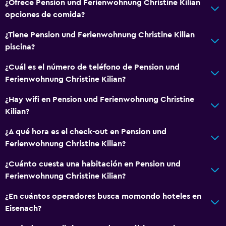
¿Ofrece Pension und Ferienwohnung Christine Kilian
Toallas/ropa de cama (cargo adicional)
opciones de comida?
Papeleras
¿Tiene Pension und Ferienwohnung Christine Kilian
piscina?
Baño
¿Cuál es el número de teléfono de Pension und
Baño compartido
Ferienwohnung Christine Kilian?
Baño compartido
¿Hay wifi en Pension und Ferienwohnung Christine
Ducha
Kilian?
Baño pequeño adicional
¿A qué hora es el check-out en Pension und
Aseo
Ferienwohnung Christine Kilian?
Papel higiénico
¿Cuánto cuesta una habitación en Pension und
Baño privado
Ferienwohnung Christine Kilian?
¿En cuántos operadores busca momondo hoteles en
Accesibilidad y adecuación
Eisenach?
Mascotas permitidas bajo consulta (pueden aplicar cargos