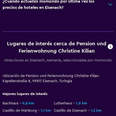
extra)
¿Cuándo actualizó momondo por última vez los
precios de hoteles en Eisenach?
Ducha adaptada para silla de ruedas
Habitación hipoalergénica
Para no fumadores
Áreas designadas para fumadores
Entrada privada
Lugares de interés cerca de Pension und
Ferienwohnung Christine Kilian
Aire libre
Atracciones en Eisenach, Alemania, seleccionadas por momondo
Terraza/patio
Parrilla
Ubicación de Pension und Ferienwohnung Christine Kilian:
Kapellenstraße 8, 99817 Eisenach, Turingia
Comedor al aire libre
Muebles de exterior
Mejores lugares de interés
Área de picnic
Bachhaus
0,8 km
Lutherhaus
1,0 km
Jardín
Castillo de Wartburg
1,1 km
Castillo de Eisenach
1,2 km