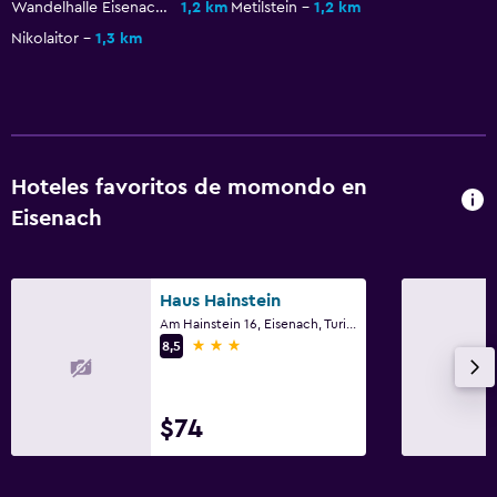
Wandelhalle Eisenach Stiftung
1,2 km
Metilstein
1,2 km
Habitación
Nikolaitor
1,3 km
Almohada de plumas
Enchufe cerca de la cama
Sofá cama
Perchero
Hoteles favoritos de momondo en
Armario o clóset
Eisenach
Sistema de entretenimiento
Radio
Haus Hainstein
Am Hainstein 16, Eisenach, Turingia
TV de pantalla plana
3 estrellas
8,5
TV por cable o vía satélite
TV
$74
Servicios y facilidades