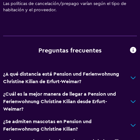
Vista a punto de interés
Las políticas de cancelación/prepago varían según el tipo de
habitación y el proveedor.
Alfombrado
Piso de mosaico/mármol
Vista a la ciudad
Servicios básicos
Preguntas frecuentes
Wifi gratis
Dispositivo hotspot móvil
¿A qué distancia está Pension und Ferienwohnung
Wifi disponible en todas las instalaciones
Christine Kilian de Erfurt-Weimar?
Internet
¿Cuál es la mejor manera de llegar a Pension und
Ropa de cama
Ferienwohnung Christine Kilian desde Erfurt-
Toallas
Weimar?
Extinguidor
¿Se admiten mascotas en Pension und
Alarma de humo
Ferienwohnung Christine Kilian?
Calefacción