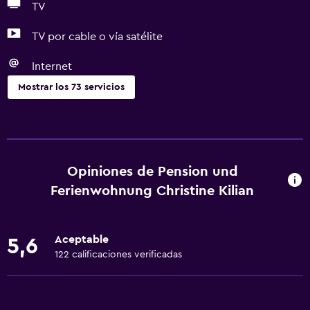
TV
TV por cable o vía satélite
Internet
Mostrar los 73 servicios
Cocina
Copas
Tetera eléctrica
Opiniones de Pension und
Lavavajillas
Ferienwohnung Christine Kilian
Horno
Microondas
Aceptable
5,6
Utensilios de cocina
122 calificaciones verificadas
Cocina
Tetera/cafetera