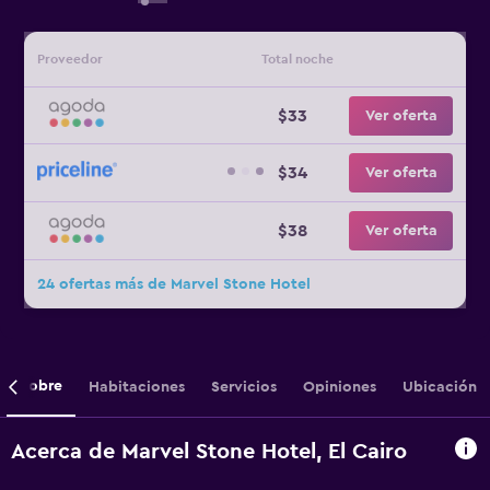
Proveedor
Total noche
$33
Ver oferta
$34
Ver oferta
$38
Ver oferta
24 ofertas más de Marvel Stone Hotel
Sobre
Habitaciones
Servicios
Opiniones
Ubicación
Acerca de Marvel Stone Hotel, El Cairo