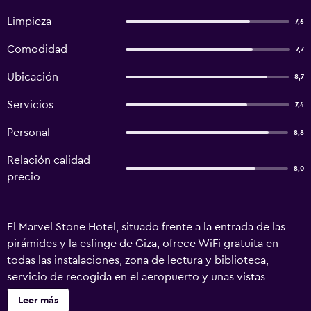
Limpieza
7,6
Comodidad
7,7
Ubicación
8,7
Servicios
7,4
Personal
8,8
Relación calidad-
8,0
precio
El Marvel Stone Hotel, situado frente a la entrada de las
pirámides y la esfinge de Giza, ofrece WiFi gratuita en
todas las instalaciones, zona de lectura y biblioteca,
servicio de recogida en el aeropuerto y unas vistas
espectaculares a las 3 grandes pirámides y la esfinge
Leer más
desde la azotea, donde también hay mesa de billar y zona