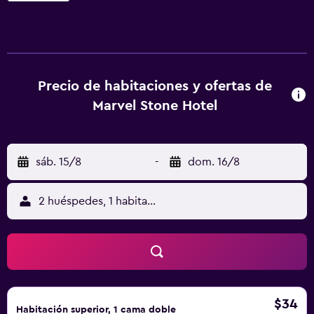
de fitness. Todos los alojamientos del Marvel Stone Hotel
están bien amueblados y cuentan con baño privado
grande, aire acondicionado, zona de estar, TV LCD con
canales vía satélite, nevera pequeña y caja fuerte. El
Marvel Stone Hotel tiene un restaurante y servicio de
Precio de habitaciones y ofertas de
habitaciones las 24 horas. Se sirve un desayuno egipcio
Marvel Stone Hotel
gratuito. Además, se ofrece té, café y agua mineral de
forma gratuita las 24 horas. En el mostrador de
información turística se organizan excursiones y
sáb. 15/8
-
dom. 16/8
actividades por la zona. El Museo Egipcio está a 25
minutos en coche, mientras que el aeropuerto
internacional de El Cairo queda a 35 minutos.
2 huéspedes, 1 habitación
$34
Habitación superior, 1 cama doble