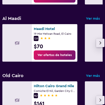
Al Maadi
Ver más
Maadi Hotel
19 Misr Helwan Road, El Cairo
3 estrellas
7,0
$70
Ver ofertas de hoteles
Old Cairo
Ver más
Hilton Cairo Grand Nile
Corniche El Nil, Garden City Cairo, El Cairo
5 estrellas
8,1
$161