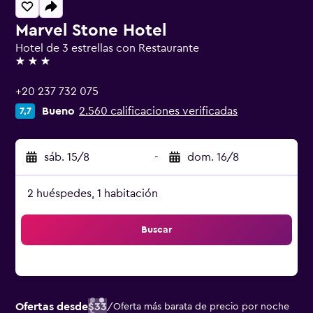
Marvel Stone Hotel
Hotel de 3 estrellas con Restaurante
3 estrellas
+20 237 732 075
Bueno
2.560 calificaciones verificadas
7,7
sáb. 15/8
-
dom. 16/8
2 huéspedes, 1 habitación
Buscar
Ofertas desde
$33
/
Oferta más barata de precio por noche