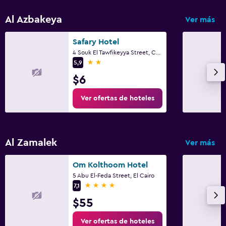
Al Azbakeya
Ver más
Safary Hotel
4 Souk El Tawfikeyya Street, Cairo, El Cairo
2 estrellas
5,9
$6
Ver ofertas de hoteles
Al Zamalek
Ver más
Om Kolthoom Hotel
5 Abu El-Feda Street, El Cairo
4 estrellas
7,1
$55
Ver ofertas de hoteles