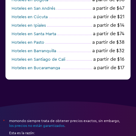
a partir de $47
Hoteles en San Andrés
a partir de $21
Hoteles en Cúcuta
a partir de $14
Hoteles en Ipiales
a partir de $74
Hoteles en Santa Marta
a partir de $38
Hoteles en Pasto
a partir de $32
Hoteles en Barranquilla
a partir de $16
Hoteles en Santiago de Cali
a partir de $17
Hoteles en Bucaramanga
a partir de $26
Hoteles en Coveñas
momondo siempre trata de obtener precios exactos, sin embargo,
*
los precios no están garantizados
.
Esta es la razón: