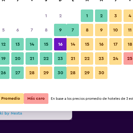
M
J
V
S
D
L
M
M
J
V
1
2
1
2
3
4
s barata de precio por noche
5
6
7
8
9
7
8
9
10
11
Edificio
r
Total noche
12
13
14
15
16
14
15
16
17
18
19
20
21
22
23
21
22
23
24
25
$86
Ver oferta
Fotos
26
27
28
29
30
28
29
30
$86
Ver oferta
Promedio
$141
Más caro
Ver oferta
En base a los precios promedio de hoteles de 3 est
ki by Nexta