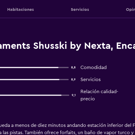
Habitaciones
Servicios
Opin
aments Shusski by Nexta, En
Comodidad
8,8
Servicios
8,9
Relación calidad-
9,1
precio
eda a menos de diez minutos andando estación inferior del 
 a las pistas. También ofrece forfaits, un baño de vapor turco