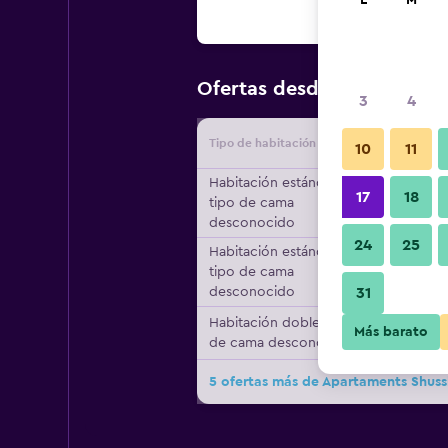
L
M
$86
Ofertas desde
/
Oferta má
3
4
Tipo de habitación
Proveedo
10
11
Habitación estándar,
17
18
tipo de cama
desconocido
24
25
Habitación estándar,
tipo de cama
desconocido
31
Habitación doble, tipo
Más barato
de cama desconocido
5 ofertas más de Apartaments Shuss