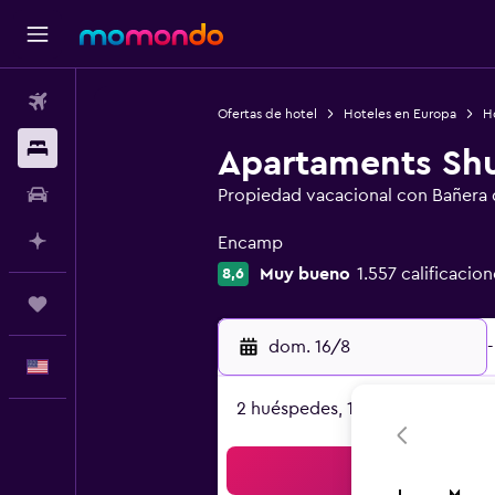
Vuelos
Ofertas de hotel
Hoteles en Europa
H
Alojamientos
Apartaments Shu
Autos
Propiedad vacacional con Bañera 
Categoría 0
Planifica con IA
Encamp
Muy bueno
1.557 calificacion
8,6
Trips
dom. 16/8
-
Español
2 huéspedes, 1 habitación
Bus