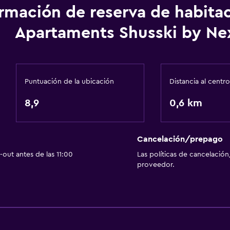
Accesibilidad y adecuac
ormación de reserva de habita
Mascotas permitidas bajo
Apartaments Shusski by Ne
Accesibilidad
Ascensor
Ascensor disponible
Puntuación de la ubicación
Distancia al centro
Estacionamiento accesib
8,9
Para no fumadores
0,6 km
Almohada sin plumas
Plantas superiores acces
Cancelación/prepago
out antes de las 11:00
Las políticas de cancelación
proveedor.
Baño
Ducha