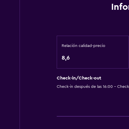
Servicios básicos
Inf
Wifi gratis
Internet
Ropa de cama
Toallas
Relación calidad-precio
Extinguidor
Artículos de aseo gratis
8,6
Champú
Alarma de humo
Check-in/Check-out
Calefacción
Check-in después de las 16:00 - Check-
Gel de ducha
Papeleras
Servicios y facilidades
Renta de autos