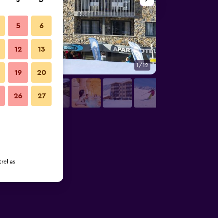
S
D
5
6
12
13
1/12
Otros
19
20
26
27
rellas