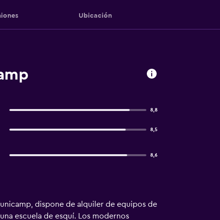
iones
Ubicación
camp
8,8
8,5
8,6
Funicamp, dispone de alquiler de equipos de
 y una escuela de esquí. Los modernos