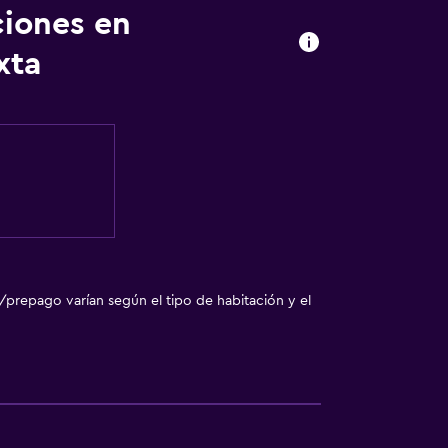
ión
ciones en
 consulta (pueden aplicar cargos extra)
xta
le
ibles por ascensor
/prepago varían según el tipo de habitación y el