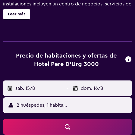
instalaciones incluyen un centro de negocios, servicios de
conserjería y check-in exprés. Se ofrece servicio de
Leer más
cambio de toallas a petición. Hotel Pere D'Urg 3000
ofrece 68 alojamientos con caja fuerte. Los huéspedes
pueden navegar por la web gracias a nuestro acceso a
Internet wifi gratis (velocidad: 25 Mbps o más). Los baños
están equipados con bañera o ducha. Es posible solicitar
cambio de toallas y cambio de sábanas. Se ofrece servicio
Precio de habitaciones y ofertas de
de limpieza todos los días.
Hotel Pere D'Urg 3000
sáb. 15/8
-
dom. 16/8
2 huéspedes, 1 habitación