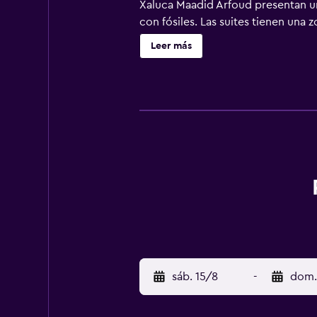
Xaluca Maadid Arfoud presentan u
con fósiles. Las suites tienen una
También hay un bar y 2 restaurante
Leer más
campo de mini golf. También dispo
excursiones por el desierto.
sáb. 15/8
-
dom.