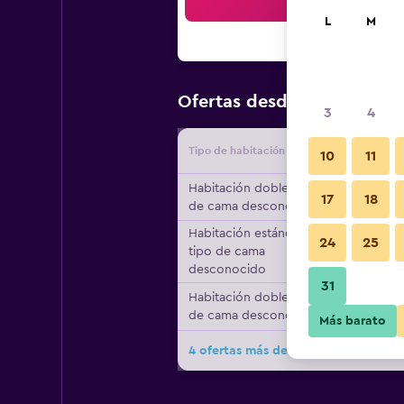
Bus
L
M
$173
Ofertas desde
/
Oferta m
3
4
Tipo de habitación
Proveedo
10
11
Habitación doble, tipo
17
18
de cama desconocido
Habitación estándar,
24
25
tipo de cama
desconocido
31
Habitación doble, tipo
de cama desconocido
Más barato
4 ofertas más de Kasbah Hotel Xalu