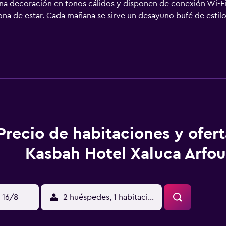
na decoración en tonos cálidos y disponen de conexión Wi-Fi
 zona de estar. Cada mañana se sirve un desayuno bufé de estil
s que ofrecen un bufé internacional y platos marroquíes. El h
ne de aparcamiento gratuito. El servicio de recepción está di
Precio de habitaciones y ofer
Kasbah Hotel Xaluca Arfo
 16/8
2 huéspedes, 1 habitación