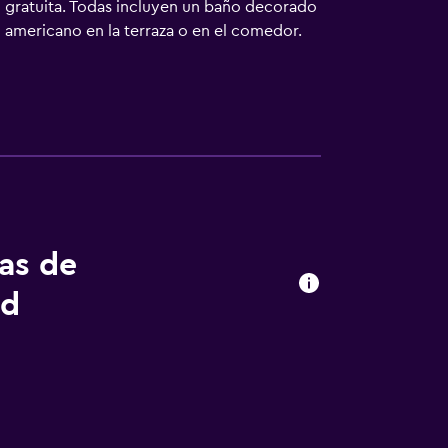
 gratuita. Todas incluyen un baño decorado
o americano en la terraza o en el comedor.
otel cuenta con gimnasio, pista de tenis y
sponible las 24 horas y organiza
tas de
ud