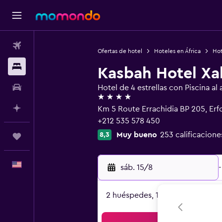
Vuelos
Ofertas de hotel
Hoteles en África
Hot
Alojamientos
Kasbah Hotel Xa
Autos
Hotel de 4 estrellas con Piscina al a
4 estrellas
Planifica con IA
Km 5 Route Errachidia BP 205, Er
+212 535 578 450
Muy bueno
253 calificacione
8,3
Trips
Español
sáb. 15/8
-
2 huéspedes, 1 habitación