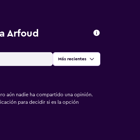
a Arfoud
Ordenar por
:
Más recientes
ero aún nadie ha compartido una opinión.
bicación para decidir si es la opción