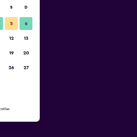
S
D
5
6
12
13
19
20
26
27
rellas