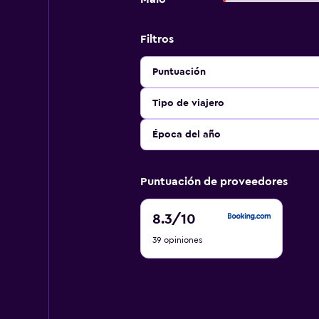
Filtros
Puntuación
Tipo de viajero
Época del año
Puntuación de proveedores
8.3
8.3
/10
de
39 opiniones
10