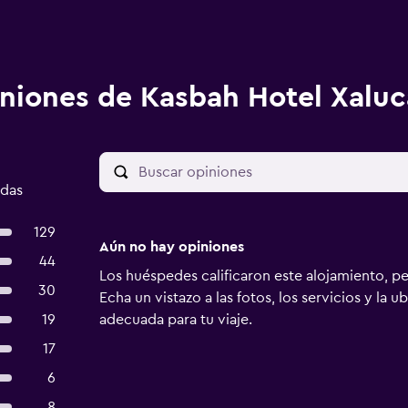
niones de Kasbah Hotel Xaluc
adas
129
Aún no hay opiniones
44
Los huéspedes calificaron este alojamiento, p
30
Echa un vistazo a las fotos, los servicios y la u
19
adecuada para tu viaje.
17
6
8