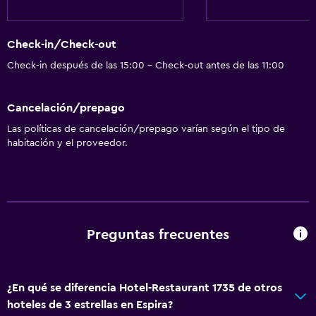
Aseo
Ducha
Check-in/Check-out
Baño privado
Check-in después de las 15:00 - Check-out antes de las 11:00
Comedor
Cancelación/prepago
Restaurante
Las políticas de cancelación/prepago varían según el tipo de
habitación y el proveedor.
Minibar
Menús para dietas especiales (bajo petición)
Sistema de entretenimiento
Preguntas frecuentes
TV por cable o vía satélite
TV de pantalla plana
¿En qué se diferencia Hotel-Restaurant 1735 de otros
Estacionamiento y transporte
hoteles de 3 estrellas en Espira?