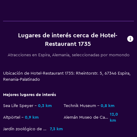
Salud y seguridad
Botiquín de primeros auxilios
Lugares de interés cerca de Hotel-
Restaurant 1735
Servicios y facilidades
Instalaciones para reuniones
Atracciones en Espira, Alemania, seleccionadas por momondo
Ubicación de Hotel-Restaurant 1735: Rheintorstr. 5, 67346 Espira,
Renania-Palatinado
Mejores lugares de interés
Sea Life Speyer
0,3 km
Technik Museum
0,8 km
12,0
Altpörtel
0,9 km
Alemán Museo de Calle
km
Jardín zoológico de Schifferstadt
7,3 km