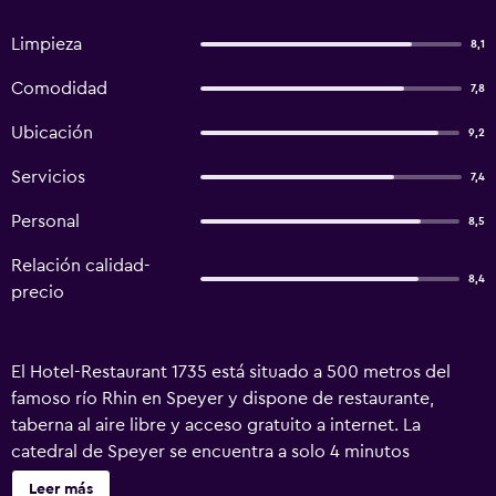
Limpieza
8,1
Comodidad
7,8
Ubicación
9,2
Servicios
7,4
Personal
8,5
Relación calidad-
8,4
precio
El Hotel-Restaurant 1735 está situado a 500 metros del
famoso río Rhin en Speyer y dispone de restaurante,
taberna al aire libre y acceso gratuito a internet. La
catedral de Speyer se encuentra a solo 4 minutos
andando. Estas habitaciones están decoradas al estilo
Leer más