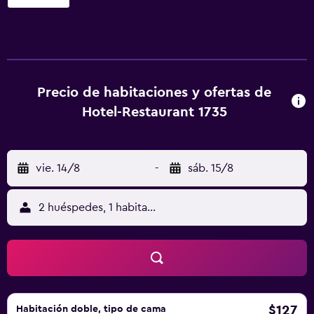
clásico y disponen de mobiliario de madera
contemporáneo y suelo de moqueta. Las habitaciones
disponen de TV por cable de pantalla plana y escritorio.
Todas las mañanas se sirve un desayuno buffet abundante,
y el restaurante ofrece especialidades de cocina clásica
alemana y regional para la cena. También se ofrece una
Precio de habitaciones y ofertas de
gran selección de vinos de la región. En la zona se puede
Hotel-Restaurant 1735
practicar senderismo, ciclismo y golf. El Hotel-Restaurant
1735 está a 20 minutos en coche del club de golf Rheintal
y a 30 km de la ciudad histórica de Heidelberg. La
vie. 14/8
-
sáb. 15/8
estación de trenes de Speyer se encuentra a 2 km del
hotel, y la autopista A61 está a 10 minutos en coche. Hay
aparcamiento gratuito en las inmediaciones.
2 huéspedes, 1 habitación
$127
Habitación doble, tipo de cama