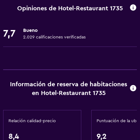
Internet
Opiniones de Hotel-Restaurant 1735
Ventilador
Extinguidor
Bueno
7,7
Artículos de aseo gratis
2.029 calificaciones verificadas
Alarma de humo
Calefacción
Accesibilidad y adecuación
Para no fumadores
Información de reserva de habitaciones
Ducha adaptada para silla de ruedas
en Hotel-Restaurant 1735
Estacionamiento accesible
Plantas superiores accesibles por escaleras
Relación calidad-precio
Puntuación de la ubi
Baño
8,4
9,2
Secador de pelo