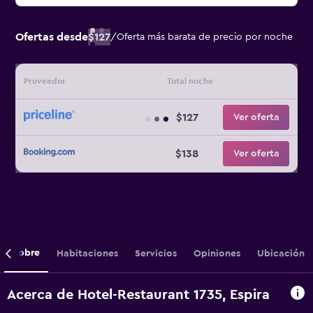
Ofertas desde
$127
/
Oferta más barata de precio por noche
Proveedor
Total noche
$127
Ver oferta
$138
Ver oferta
Sobre
Habitaciones
Servicios
Opiniones
Ubicación
Acerca de Hotel-Restaurant 1735, Espira