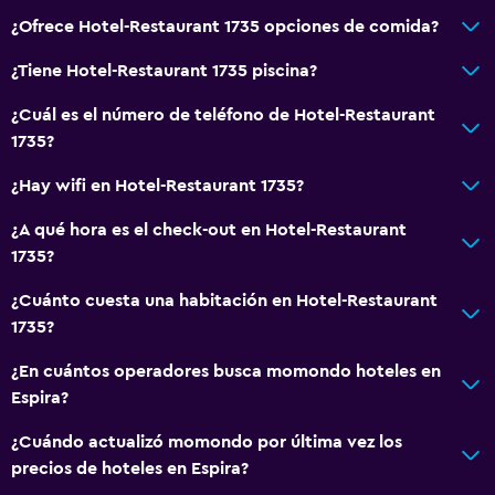
Estacionamiento gratuito
¿Ofrece Hotel-Restaurant 1735 opciones de comida?
Aire libre
¿Tiene Hotel-Restaurant 1735 piscina?
Terraza/patio
¿Cuál es el número de teléfono de Hotel-Restaurant
1735?
Lavandería
¿Hay wifi en Hotel-Restaurant 1735?
Plancha y tabla de planchar
¿A qué hora es el check-out en Hotel-Restaurant
1735?
Zona de trabajo
Escritorio
¿Cuánto cuesta una habitación en Hotel-Restaurant
1735?
Actividades
¿En cuántos operadores busca momondo hoteles en
Minigolf
Espira?
¿Cuándo actualizó momondo por última vez los
General
precios de hoteles en Espira?
Teléfono