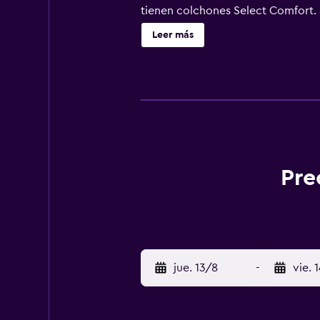
tienen colchones Select Comfort. 
ducha, zapatillas, artículos de hi
Leer más
acceso a Internet wifi gratis. Los 
cafetera y tetera y cortinas opacas
Pre
jue. 13/8
-
vie. 