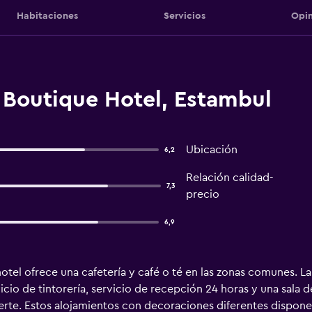
Habitaciones
Servicios
Opin
 Boutique Hotel, Estambul
Ubicación
6,2
Relación calidad-
7,3
precio
6,9
tel ofrece una cafetería y café o té en las zonas comunes. L
icio de tintorería, servicio de recepción 24 horas y una sala 
uerte. Estos alojamientos con decoraciones diferentes dispo