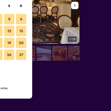
S
D
5
6
12
13
1/28
Otros
19
20
26
27
rellas