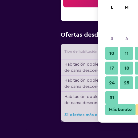
Bus
L
M
$21
Ofertas desde
/
Oferta más
3
4
Tipo de habitación
Proveedo
10
11
Habitación doble, tipo
17
18
de cama desconocido
Habitación doble, tipo
24
25
de cama desconocido
Habitación doble, tipo
31
de cama desconocido
Más barato
31 ofertas más de Aruna Boutique H