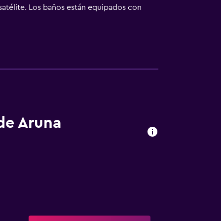
satélite. Los baños están equipados con
den navegar por la web gracias a nuestro
teléfono. Las habitaciones también incluyen
licitar tabla de planchar con plancha.
 de Aruna