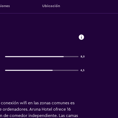
iones
Ubicación
8,0
6,5
a conexión wifi en las zonas comunes es
de ordenadores. Aruna Hotel ofrece 16
nen de comedor independiente. Las camas