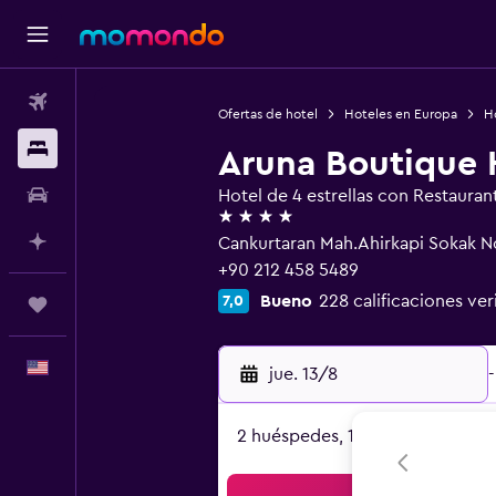
Vuelos
Ofertas de hotel
Hoteles en Europa
Ho
Alojamientos
Aruna Boutique 
Autos
Hotel de 4 estrellas con Restauran
4 estrellas
Planifica con IA
Cankurtaran Mah.Ahirkapi Sokak N
+90 212 458 5489
Bueno
228 calificaciones ver
7,0
Trips
Español
jue. 13/8
-
2 huéspedes, 1 habitación