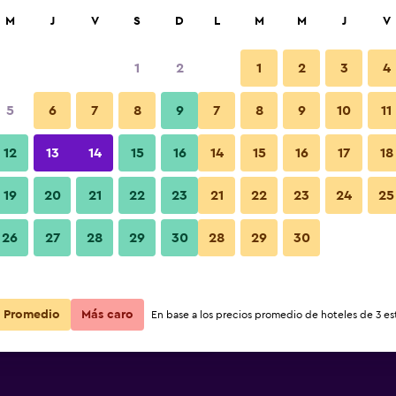
car
M
J
V
S
D
L
M
M
J
V
1
2
1
2
3
4
 barata de precio por noche
5
6
7
8
9
7
8
9
10
11
Restaurante
r
Total noche
12
13
14
15
16
14
15
16
17
18
$21
Ver oferta
19
20
21
22
23
21
22
23
24
25
Fotos
26
27
28
29
30
28
29
30
$22
Ver oferta
$23
Ver oferta
Promedio
Más caro
En base a los precios promedio de hoteles de 3 est
otel