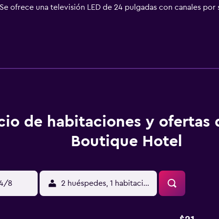
Se ofrece una televisión LED de 24 pulgadas con canales por 
giene personal gratuitos y secador de pelo. Los huéspedes pue
servicios para las personas de negocios incluyen escritorio y 
. Se ofrece servicio de limpieza todos los días y es posible so
cio de habitaciones y ofertas
Boutique Hotel
14/8
2 huéspedes, 1 habitación