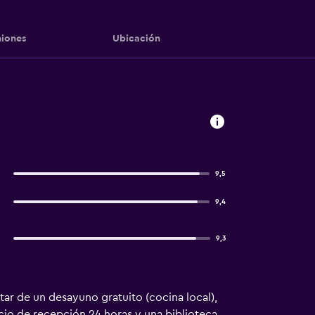
iones
Ubicación
9,5
9,4
9,3
utar de un desayuno gratuito (cocina local),
cio de recepción 24 horas y una biblioteca.