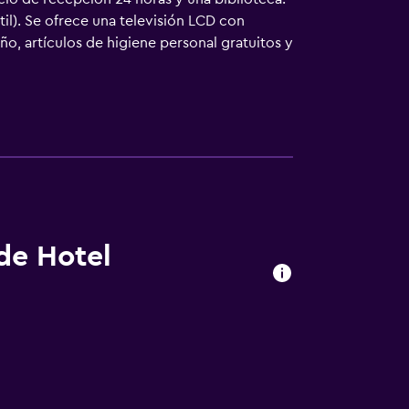
il). Se ofrece una televisión LCD con
ño, artículos de higiene personal gratuitos y
fi gratis. Los servicios para las personas
o de limpieza todos los días. Es posible
 de Hotel