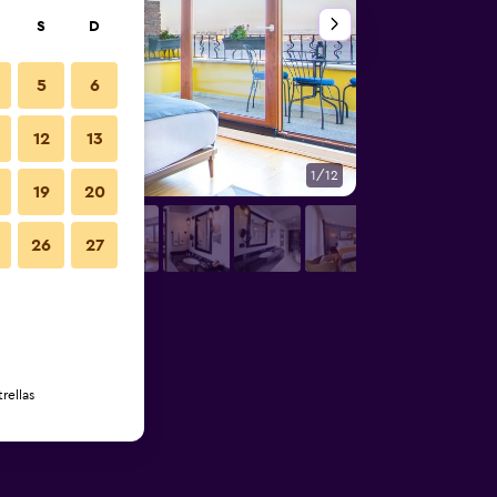
S
D
5
6
12
13
1/12
Otros
19
20
26
27
rellas