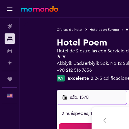
Vuelos
Ofertas de hotel
Hoteles en Europa
Ho
Alojamientos
Hotel Poem
Autos
Hotel de 2 estrellas con Servicio 
2 estrellas
Planifica con IA
Akbiyik Cad.Terbiyik Sok. No:12 S
+90 212 516 7636
Excelente
2.243 calificacion
9,5
Trips
Español
sáb. 15/8
-
2 huéspedes, 1 habitación