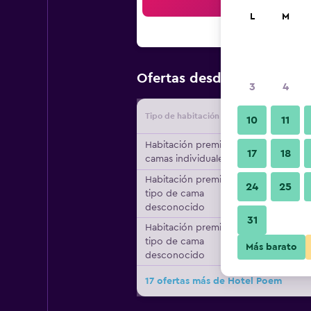
Bus
L
M
$110
Ofertas desde
/
Oferta m
3
4
Tipo de habitación
Proveedo
10
11
Habitación premier, 2
17
18
camas individuales
Habitación premier,
24
25
tipo de cama
desconocido
31
Habitación premier,
tipo de cama
Más barato
desconocido
17 ofertas más de Hotel Poem