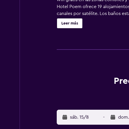
Hotel Poem ofrece 19 alojamientos 
canales por satélite. Los baños est
secador de pelo. Los huéspedes pue
Leer más
de negocios incluyen escritorio y 
solicitar tabla de planchar con pla
Pre
sáb. 15/8
-
dom.