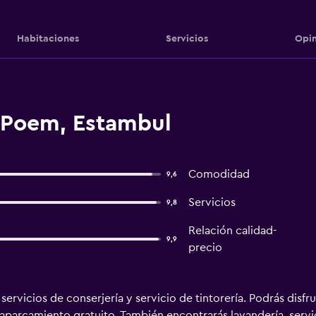
Habitaciones
Servicios
Opin
 Poem, Estambul
Comodidad
9,6
Servicios
9,8
Relación calidad-
9,9
precio
 servicios de conserjería y servicio de tintorería. Podrás disfr
 aparcamiento gratuito. También encontrarás lavandería, servi