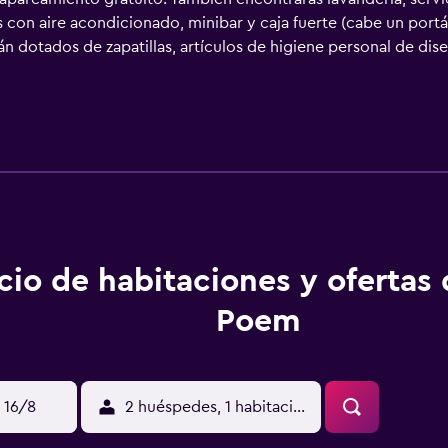
con aire acondicionado, minibar y caja fuerte (cabe un portát
án dotados de zapatillas, artículos de higiene personal de dise
den navegar por la web gracias a nuestro acceso a Internet wi
teléfono. Se ofrece servicio de descubierta nocturno y servici
ncha.
cio de habitaciones y ofertas
Poem
 16/8
2 huéspedes, 1 habitación