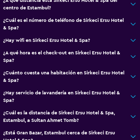
¿A qué distancia está Sirkeci Ersu Hotel & Spa del
centro de Estambul?
Wifi gratis
Ropa de cama
¿Cuál es el número de teléfono de Sirkeci Ersu Hotel
& Spa?
Toallas
Champú
¿Hay wifi en Sirkeci Ersu Hotel & Spa?
Gel de ducha
¿A qué hora es el check-out en Sirkeci Ersu Hotel &
Papeleras
Spa?
Acondicionador
¿Cuánto cuesta una habitación en Sirkeci Ersu Hotel
& Spa?
Accesibilidad y adecuación
¿Hay servicio de lavandería en Sirkeci Ersu Hotel &
Unidad accesible para personas en silla de ruedas
Spa?
Para no fumadores
¿Cuál es la distancia de Sirkeci Ersu Hotel & Spa,
Lavabo bajo
Estambul, a Sultan Ahmet Tomb?
Áreas designadas para fumadores
¿Está Gran Bazar, Estambul cerca de Sirkeci Ersu
Accesibilidad