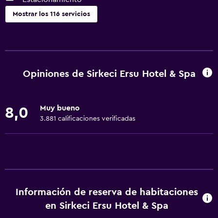
Mostrar los 116 servicios
Servicios y facilidades
Cajero automático/banco
Centro de negocios
Opiniones de Sirkeci Ersu Hotel & Spa
Renta de autos
Servicio de despertador
Muy bueno
8,0
Servicio de conserjería
3.881 calificaciones verificadas
Cambio de divisas
Baño turco
Minimercado en las instalaciones
Boletos de transporte público
Información de reserva de habitaciones
Servicio de habitaciones
en Sirkeci Ersu Hotel & Spa
Mostrador de información turística