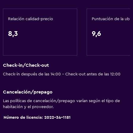
Acceso con tarjeta
Check-out exprés
Relación calidad-precio
Puntuación de la ubi
Check-in/check-out privado
Recepción 24 horas
8,3
9,6
Caja fuerte
Botella de agua
Check-in/Check-out
General
Check-in después de las 14:00 - Check-out antes de las 12:00
Habitaciones familiares
Vista al jardín
Cancelación/prepago
Piso de parquet o madera noble
Las políticas de cancelación/prepago varían según el tipo de
Vista a punto de interés
habitación y el proveedor.
Casilleros
Número de licencia: 2022-34-1181
Espacio de almacenamiento