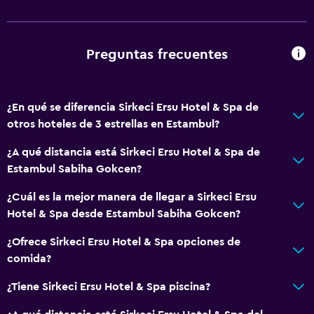
Vista a una calle tranquila
Zona de estar
Pantuflas
Preguntas frecuentes
Habitaciones insonorizadas
Insonorización
¿En qué se diferencia Sirkeci Ersu Hotel & Spa de
Teléfono
otros hoteles de 3 estrellas en Estambul?
Vista a la ciudad
¿A qué distancia está Sirkeci Ersu Hotel & Spa de
Estambul Sabiha Gokcen?
Servicios básicos
¿Cuál es la mejor manera de llegar a Sirkeci Ersu
Internet
Hotel & Spa desde Estambul Sabiha Gokcen?
Extinguidor
¿Ofrece Sirkeci Ersu Hotel & Spa opciones de
Artículos de aseo gratis
comida?
Alarma de humo
¿Tiene Sirkeci Ersu Hotel & Spa piscina?
Calefacción
Aire acondicionado