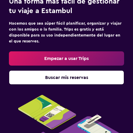
Una forma más fácil de gestionar
Ideal para familias
tu viaje a Estambul
Cuna/cama nido disponibles
Buffet infantil
Hacemos que sea súper fácil planificar, organizar y viajar
con los amigos o la familia. Trips es gratis y está
Carriolas
disponible para su uso independientemente del lugar en
Barreras de seguridad para niños
el que reserves.
Estacionamiento y transporte
Empezar a usar Trips
Estacionamiento
Traslado al aeropuerto (con cargos)
Buscar mis reservas
Servicio de traslado (cargo adicional)
Aire libre
Chimenea exterior
Jardín
Terraza/patio