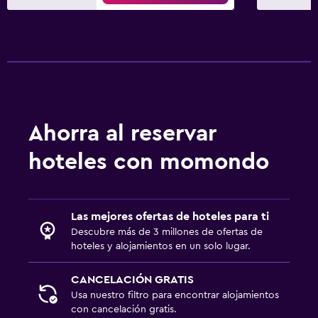
Servicios de lavandería/tintorería
Plancha para pantalones
Plancha y tabla de planchar
Tendedero
Piscina y spa
Ahorra al reservar
Spa
hoteles con momondo
Vapor
Masajes
Sauna
Las mejores ofertas de hoteles para ti
Descubre más de 3 millones de ofertas de
hoteles y alojamientos en un solo lugar.
Sistema de entretenimiento
TV de pantalla plana
CANCELACIÓN GRATIS
Usa nuestro filtro para encontrar alojamientos
TV por cable o vía satélite
con cancelación gratis.