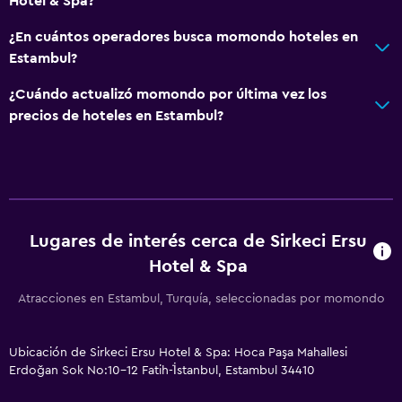
Hotel & Spa?
Ascensor
¿En cuántos operadores busca momondo hoteles en
Ascensor disponible
Estambul?
Estacionamiento accesible
¿Cuándo actualizó momondo por última vez los
Habitación hipoalergénica
precios de hoteles en Estambul?
Inodoro con barras de apoyo
Plantas superiores accesibles por ascensor
Baño
Lugares de interés cerca de Sirkeci Ersu
Secador de pelo
Hotel & Spa
Bañera al aire libre
Baño público
Atracciones en Estambul, Turquía, seleccionadas por momondo
Baño privado
Ubicación de Sirkeci Ersu Hotel & Spa: Hoca Paşa Mahallesi
Ducha
Erdoğan Sok No:10-12 Fatih-İ̇stanbul, Estambul 34410
Gorro de baño