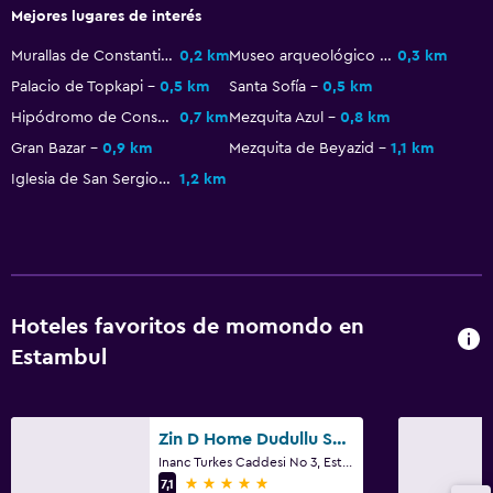
Bidé
Mejores lugares de interés
Aseo
Murallas de Constantinopla
0,2 km
Museo arqueológico de Estambul
0,3 km
Papel higiénico
Palacio de Topkapi
0,5 km
Santa Sofía
0,5 km
Cepillo de dientes
Hipódromo de Constantinopla
0,7 km
Mezquita Azul
0,8 km
Gran Bazar
0,9 km
Mezquita de Beyazid
1,1 km
Comedor
Iglesia de San Sergio y San Baco
1,2 km
Tetera eléctrica
Servicio de entrega de comida
Almuerzos para llevar
Menús para dietas especiales (bajo petición)
Hoteles favoritos de momondo en
Estambul
La comida se puede entregar en el alojamiento
Minibar
Desayuno en la habitación
Zin D Home Dudullu Suits
Tetera/cafetera
Inanc Turkes Caddesi No 3, Estambul
5 estrellas
7,1