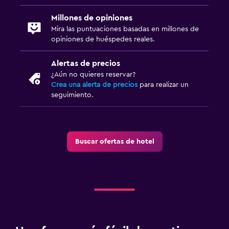
Sala de estar/TV compartida
Millones de opiniones
TV
Mira las puntuaciones basadas en millones de
opiniones de huéspedes reales.
Habitación
Camas extralargas (+2 m)
Alertas de precios
¿Aún no quieres reservar?
Enchufe cerca de la cama
Crea una alerta de precios
para realizar un
seguimiento.
Perchero
Armario o clóset
Actividades
Buscar ofertas de hotel
Bicicletas
Tiro con arco
Entretenimiento nocturno
Salón de belleza