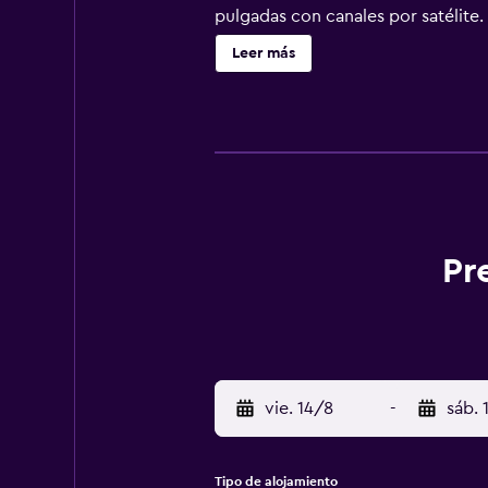
pulgadas con canales por satélite.
personal gratuitos y secador de pel
Leer más
negocios incluyen escritorio y telé
Pr
vie. 14/8
-
sáb. 
Tipo de alojamiento