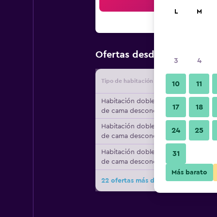
Bus
L
M
$49
Ofertas desde
/
Oferta má
3
4
Tipo de habitación
Proveedo
10
11
Habitación doble, tipo
17
18
de cama desconocido
Habitación doble, tipo
24
25
de cama desconocido
Habitación doble, tipo
31
de cama desconocido
Más barato
22 ofertas más de Star Holiday Hote