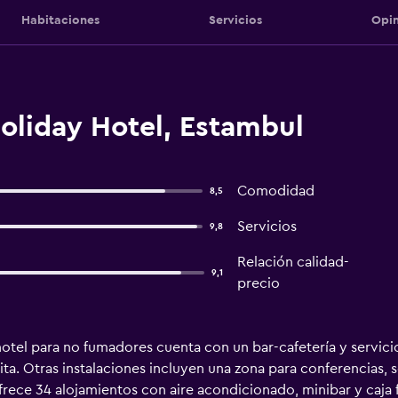
Habitaciones
Servicios
Opin
oliday Hotel, Estambul
Comodidad
8,5
Servicios
9,8
Relación calidad-
9,1
precio
otel para no fumadores cuenta con un bar-cafetería y servicio
ita. Otras instalaciones incluyen una zona para conferencias, 
rece 34 alojamientos con aire acondicionado, minibar y caja f