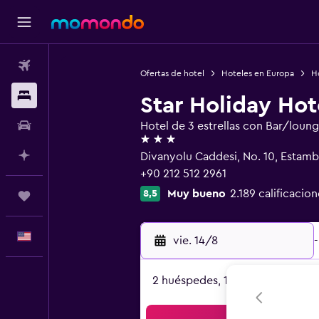
Vuelos
Ofertas de hotel
Hoteles en Europa
Ho
Alojamientos
Star Holiday Hot
Autos
Hotel de 3 estrellas con Bar/loun
3 estrellas
Planifica con IA
Divanyolu Caddesi, No. 10, Estamb
+90 212 512 2961
Muy bueno
2.189 calificacion
8,5
Trips
Español
vie. 14/8
-
2 huéspedes, 1 habitación