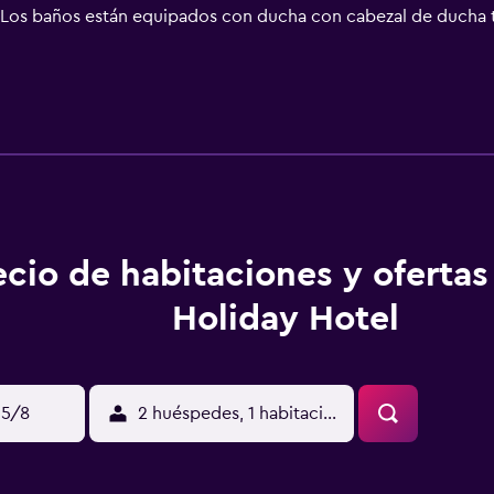
 Los baños están equipados con ducha con cabezal de ducha tip
o. Este hotel en Estambul ofrece acceso a Internet wifi gratis
fono. Se ofrece servicio de limpieza todos los días.
ecio de habitaciones y ofertas
Holiday Hotel
15/8
2 huéspedes, 1 habitación