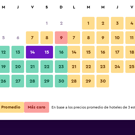
car
M
J
V
S
D
L
M
M
J
V
1
2
1
2
3
4
s barata de precio por noche
5
6
7
8
9
7
8
9
10
11
Habitación
r
Total noche
12
13
14
15
16
14
15
16
17
18
$49
Ver oferta
19
20
21
22
23
21
22
23
24
25
Fotos
26
27
28
29
30
28
29
30
$53
Ver oferta
$56
Ver oferta
Promedio
Más caro
En base a los precios promedio de hoteles de 3 est
l