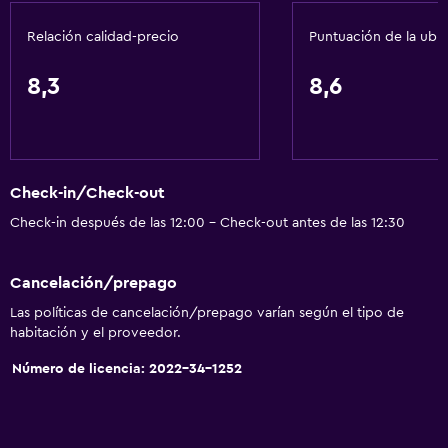
Gel de ducha
Relación calidad-precio
Puntuación de la ubi
Papeleras
Acondicionador
8,3
8,6
Accesibilidad y adecuación
Unidad ubicada en la planta baja
Check-in/Check-out
Unidad accesible para personas en silla de ruedas
Check-in después de las 12:00 - Check-out antes de las 12:30
Para no fumadores
Almohada sin plumas
Cancelación/prepago
Áreas designadas para fumadores
Las políticas de cancelación/prepago varían según el tipo de
Accesibilidad
habitación y el proveedor.
Ascensor
Número de licencia: 2022-34-1252
Ascensor disponible
Estacionamiento accesible