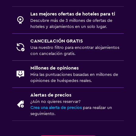
Servicios de lavandería/tintorería
Las mejores ofertas de hoteles para ti
Plancha y tabla de planchar
Descubre más de 3 millones de ofertas de
hoteles y alojamientos en un solo lugar.
Habitación
CANCELACIÓN GRATIS
Camas extralargas (+2 m)
Usa nuestro filtro para encontrar alojamientos
Enchufe cerca de la cama
con cancelación gratis.
Perchero
Millones de opiniones
Armario o clóset
Mira las puntuaciones basadas en millones de
opiniones de huéspedes reales.
Estacionamiento y transporte
Alertas de precios
Estacionamiento
¿Aún no quieres reservar?
Servicio de traslado (cargo adicional)
Crea una alerta de precios
para realizar un
seguimiento.
Traslado aeropuerto
Aire libre