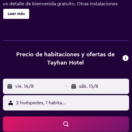
un detalle de bienvenida gratuito. Otras instalaciones
incluyen una terraza en la azotea, una cafetería y
Leer más
aparcamiento sin asistencia. Tayhan Hotel ofrece 48
alojamientos con minibar y caja fuerte. Las camas tienen
colchones Select Comfort. Se ofrece una televisión LED
de 22 pulgadas con canales por satélite. Los baños están
equipados con bañera y ducha independientes con
bañera profunda, zapatillas, y secador de pelo. Este hotel
Precio de habitaciones y ofertas de
en Estambul ofrece acceso a Internet wifi gratis. Se ofrece
Tayhan Hotel
servicio de limpieza todos los días.
vie. 14/8
-
sáb. 15/8
2 huéspedes, 1 habitación