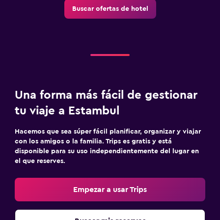
Buscar ofertas de hotel
Chimenea exterior
Terraza/patio
Parrilla
Ideal para familias
Cuna/cama nido disponibles
Una forma más fácil de gestionar
Comidas para niños
tu viaje a Estambul
Buffet infantil
Hacemos que sea súper fácil planificar, organizar y viajar
con los amigos o la familia. Trips es gratis y está
Zona de trabajo
disponible para su uso independientemente del lugar en
Fax/fotocopiadora
el que reserves.
Escritorio
Empezar a usar Trips
Actividades