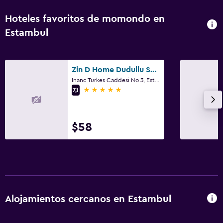
Hoteles favoritos de momondo en
Baño
Estambul
Secador de pelo
Baño privado
Inodoro adaptado
Zin D Home Dudullu Suits
Inanc Turkes Caddesi No 3, Estambul
Ducha
5 estrellas
7,1
Baño adicional
Baño pequeño adicional
$58
Aseo
Papel higiénico
Salud y seguridad
Limpieza diaria
Alojamientos cercanos en Estambul
Cámaras CCTV en zonas comunes