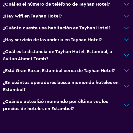
Nevera
¿Cuál es el número de teléfono de Tayhan Hotel?
Máquina expendedora (bebidas)
¿Hay wifi en Tayhan Hotel?
Mesa de comedor
¿Cuánto cuesta una habitación en Tayhan Hotel?
Servicios y facilidades
¿Hay servicio de lavandería en Tayhan Hotel?
Renta de autos
¿Cuál es la distancia de Tayhan Hotel, Estambul, a
Servicio de despertador
Sultan Ahmet Tomb?
Cambio de divisas
¿Está Gran Bazar, Estambul cerca de Tayhan Hotel?
Instalaciones para reuniones
¿En cuántos operadores busca momondo hoteles en
Minimercado en las instalaciones
Estambul?
Servicio de habitaciones
¿Cuándo actualizó momondo por última vez los
Mostrador de información turística
precios de hoteles en Estambul?
Acceso con llave
Check-out exprés
Check-in/check-out privado