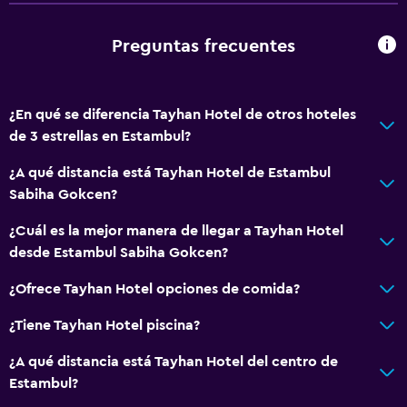
Tina de baño adaptada
Plantas superiores accesibles por ascensor
Preguntas frecuentes
Plantas superiores accesibles por escaleras
¿En qué se diferencia Tayhan Hotel de otros hoteles
Comedor
de 3 estrellas en Estambul?
Servicio de entrega de comida
¿A qué distancia está Tayhan Hotel de Estambul
Almuerzos para llevar
Sabiha Gokcen?
Menús para dietas especiales (bajo petición)
¿Cuál es la mejor manera de llegar a Tayhan Hotel
Bar/lounge
desde Estambul Sabiha Gokcen?
La comida se puede entregar en el alojamiento
¿Ofrece Tayhan Hotel opciones de comida?
Minibar
Cocina compartida
¿Tiene Tayhan Hotel piscina?
Bar de tapas
¿A qué distancia está Tayhan Hotel del centro de
Desayuno en la habitación
Estambul?