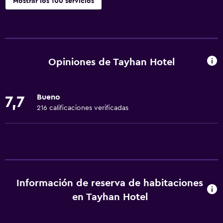
Mostrar los 100 servicios
Servicios básicos
Wifi disponible en todas las instalaciones
Internet
Opiniones de Tayhan Hotel
Extinguidor
Artículos de aseo gratis
Bueno
7,7
Alarma de humo
216 calificaciones verificadas
Calefacción
Aire acondicionado
Wifi gratis
Ropa de cama
Información de reserva de habitaciones
Toallas
en Tayhan Hotel
Champú
Adaptador