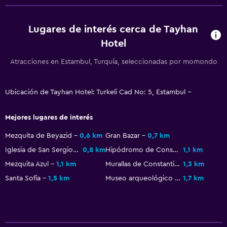
Recepción 24 horas
Lugares de interés cerca de Tayhan
Caja fuerte
Hotel
General
Atracciones en Estambul, Turquía, seleccionadas por momondo
Piso de parquet o madera noble
Vista a punto de interés
Ubicación de Tayhan Hotel: Turkeli Cad No: 5, Estambul --
Casilleros
Mejores lugares de interés
Espacio de almacenamiento
Mezquita de Beyazid
0,6 km
Gran Bazar
0,7 km
Vista a una calle tranquila
Iglesia de San Sergio y San Baco
0,8 km
Hipódromo de Constantinopla
1,1 km
Vista al mar
Mezquita Azul
1,1 km
Murallas de Constantinopla
1,3 km
Pantuflas
Santa Sofía
1,5 km
Museo arqueológico de Estambul
1,7 km
Insonorización
Teléfono
Vista a la ciudad