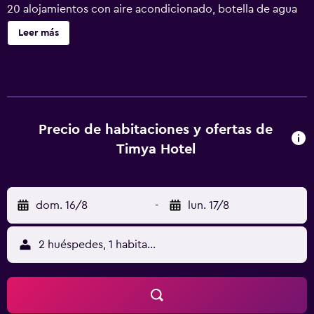
20 alojamientos con aire acondicionado, botella de agua
gratuita y zapatillas. Se ofrece una televisión LCD con
Leer más
canales por satélite. Los baños están equipados con
ducha, artículos de higiene personal gratuitos y secador
de pelo. Los huéspedes pueden navegar por la web
gracias a nuestro acceso a Internet wifi gratis. Se ofrece
servicio de limpieza todos los días.
Precio de habitaciones y ofertas de
Timya Hotel
dom. 16/8
-
lun. 17/8
2 huéspedes, 1 habitación