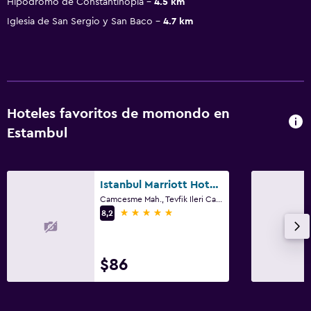
Hipódromo de Constantinopla
4.5 km
Iglesia de San Sergio y San Baco
4.7 km
Hoteles favoritos de momondo en
Estambul
Istanbul Marriott Hotel Pendik
Camcesme Mah., Tevfik Ileri Cad. No 209, Estambul
5 estrellas
8,2
$86