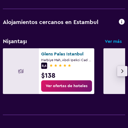
Alojamientos cercanos en Estambul
Nişantaşı
Ver más
Glens Palas Istanbul
Harbiye Mah, Abdi Ipekci Cad No 12, Estambul
5 estrellas
8,6
$138
Ver ofertas de hoteles