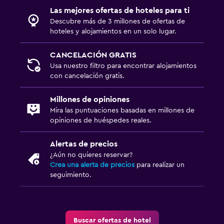
TV de pantalla plana
Las mejores ofertas de hoteles para ti
Sala de estar/TV compartida
Descubre más de 3 millones de ofertas de
hoteles y alojamientos en un solo lugar.
TV por cable o vía satélite
TV
CANCELACIÓN GRATIS
Usa nuestro filtro para encontrar alojamientos
con cancelación gratis.
Accesibilidad y adecuación
Accesibilidad
Millones de opiniones
Ascensor
Mira las puntuaciones basadas en millones de
opiniones de huéspedes reales.
Para no fumadores
Áreas designadas para fumadores
Alertas de precios
¿Aún no quieres reservar?
Crea una alerta de precios
para realizar un
Salud y seguridad
seguimiento.
Limpieza diaria
Botiquín de primeros auxilios
Seguridad las 24 horas
Buscar ofertas de hotel