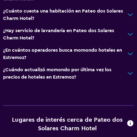
Instalaciones para reuniones
¿Cuánto cuesta una habitación en Pateo dos Solares
Servicio de habitaciones
Charm Hotel?
Mostrador de información turística
¿Hay servicio de lavandería en Pateo dos Solares
Recepción 24 horas
Charm Hotel?
¿En cuántos operadores busca momondo hoteles en
Comedor
Estremoz?
Servicio de entrega de comida
¿Cuándo actualizó momondo por última vez los
Minibar
precios de hoteles en Estremoz?
Bar de tapas
Restaurante
Bar/lounge
Desayuno en la habitación
Lugares de interés cerca de Pateo dos
La comida se puede entregar en el alojamiento
Solares Charm Hotel