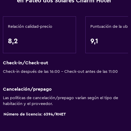
en Pateo dos Solares Charm Hotel
Baño
Ducha
Relación calidad-precio
Puntuación de la ubi
Baño adicional
Baño pequeño adicional
8,2
9,1
Tina de baño
Secador de pelo
Check-in/Check-out
Aseo
Check-in después de las 16:00 - Check-out antes de las 11:00
Papel higiénico
Albornoz
Cancelación/prepago
Baño privado
Las políticas de cancelación/prepago varían según el tipo de
habitación y el proveedor.
General
Número de licencia: 6394/RNET
Ventana
Habitaciones familiares