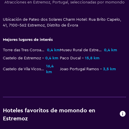
Actividades
Atracciones en Estremoz, Portugal, seleccionadas por momondo
Senderismo
Bicicletas
Ubicación de Pateo dos Solares Charm Hotel: Rua Brito Capelo,
41, 7100-562 Estremoz, Distrito de Évora
Pesca
Sala de juegos
Mejores lugares de interés
Canotaje
Torre das Tres Coroas
0,4 km
Museu Rural de Estremoz
0,4 km
Ciclismo
Castelo de Estremoz
0,4 km
Paco Ducal
15,8 km
Paseos a caballo
16,4
Castelo de Vila Vicosa
Joao Portugal Ramos
3,5 km
km
Aire libre
Terraza/patio
Sillas de playa
Terraza
Hoteles favoritos de momondo en
Estremoz
Área de picnic
Jardín