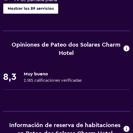
Mostrar los 89 servicios
Servicios básicos
Wifi gratis
Internet
Opiniones de Pateo dos Solares Charm
Toallas
Hotel
Extinguidor
Artículos de aseo gratis
Muy bueno
8,3
Champú
2.185 calificaciones verificadas
Alarma de humo
Calefacción
Gel de ducha
Aire acondicionado
Información de reserva de habitaciones
Papeleras