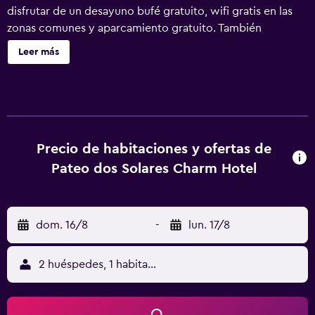
disfrutar de un desayuno bufé gratuito, wifi gratis en las
zonas comunes y aparcamiento gratuito. También
encontrarás un bar o lounge, un bar-cafetería y una sauna.
Leer más
Pateo dos Solares Charm Hotel ofrece 40 alojamientos
con aire acondicionado, minibar y caja fuerte. Se ofrece
una televisión LCD con canales por satélite. Los baños
están equipados con ducha, albornoces, bidé y artículos
de higiene personal gratuitos. Los huéspedes pueden
navegar por la web gracias a nuestro acceso a Internet
Precio de habitaciones y ofertas de
wifi gratis (velocidad: 100 Mbps o más (para 1 o 2
Pateo dos Solares Charm Hotel
personas, o hasta 6 dispositivos)). Los servicios para las
personas de negocios incluyen escritorio y teléfono. Se
ofrece servicio de limpieza todos los días. Los servicios de
dom. 16/8
-
lun. 17/8
ocio y esparcimiento en este hotel incluyen sauna,
gimnasio y piscina al aire libre de temporada. Se pueden
practicar las actividades de ocio y esparcimiento que se
2 huéspedes, 1 habitación
indican más abajo en las instalaciones o cerca del
alojamiento (es posible que se aplique un recargo).