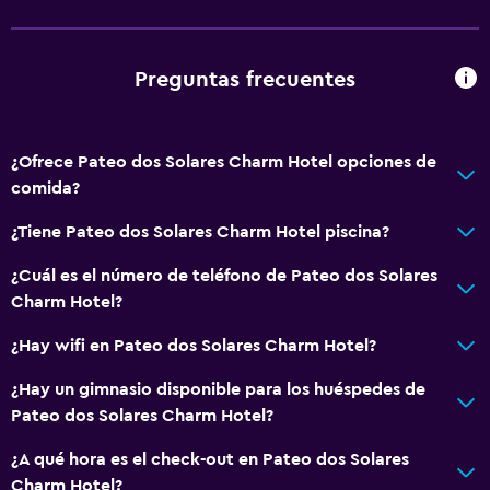
Chimenea
Zona de estar
Preguntas frecuentes
Vista al jardín
Posibilidad de habitaciones conectadas
¿Ofrece Pateo dos Solares Charm Hotel opciones de
Teléfono
comida?
Vista a la ciudad
¿Tiene Pateo dos Solares Charm Hotel piscina?
Espacio de almacenamiento
¿Cuál es el número de teléfono de Pateo dos Solares
Servicios y facilidades
Charm Hotel?
Salas de conferencia
¿Hay wifi en Pateo dos Solares Charm Hotel?
Centro de negocios
¿Hay un gimnasio disponible para los huéspedes de
Servicio de despertador
Pateo dos Solares Charm Hotel?
Caja fuerte
¿A qué hora es el check-out en Pateo dos Solares
Baño turco
Charm Hotel?