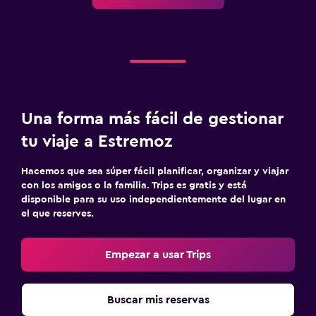
Caja fuerte
Lavandería
Lavandería
Servicio de planchado
Una forma más fácil de gestionar
Servicios de lavandería/tintorería
tu viaje a Estremoz
Habitación
Hacemos que sea súper fácil planificar, organizar y viajar
Enchufe cerca de la cama
con los amigos o la familia. Trips es gratis y está
disponible para su uso independientemente del lugar en
Perchero
el que reserves.
Armario o clóset
Empezar a usar Trips
Ideal para familias
Cuna/cama nido disponibles
Buscar mis reservas
Comidas para niños