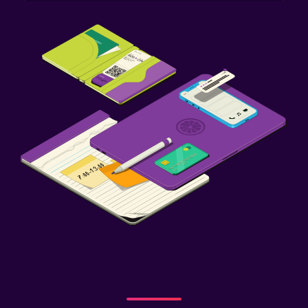
Servicios de cuidado de niños (con cargos)
Zona de trabajo
Fax/fotocopiadora
Escritorio
Gimnasio
Gimnasio