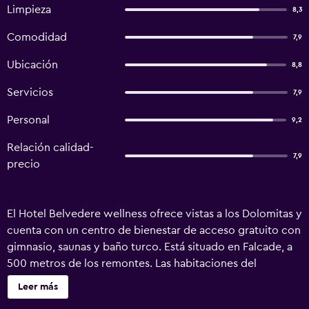
Limpieza
8,3
Comodidad
7,9
Ubicación
8,8
Servicios
7,9
Personal
9,2
Relación calidad-
7,9
precio
El Hotel Belvedere wellness ofrece vistas a los Dolomitas y
cuenta con un centro de bienestar de acceso gratuito con
gimnasio, saunas y baño turco. Está situado en Falcade, a
500 metros de los remontes. Las habitaciones del
Belvedere ofrecen TV de pantalla plana, baño privado y
Leer más
vistas a la montaña. En invierno, hay un servicio público de