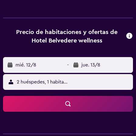
traslado en autobús que lleva a los remontes que van a la
estación de esquí de Trevalli. El hotel dispone de
guardaesquíes. Los huéspedes podrán disfrutar de
especialidades locales y cocina tradicional italiana en el
restaurante, que abre todos los días para el almuerzo y la
Precio de habitaciones y ofertas de
cena. También encontrarán un amplio jardín con mesas,
Hotel Belvedere wellness
sillas y tumbonas. La plaza principal de Falcade está a 800
metros. El hotel dispone de aparcamiento gratuito y está a
20 metros de la parada de autobús más cercana, con
mié. 12/8
-
jue. 13/8
servicios a Belluno y Bolzano.
2 huéspedes, 1 habitación