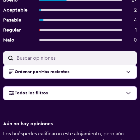
Bueno
27
Aceptable
2
Pasable
4
Regular
1
Malo
0
Ordenar por
:
Más recientes
Todos los filtros
Aún no hay opiniones
Los huéspedes calificaron este alojamiento, pero aún