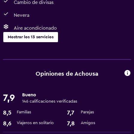
Cambio de divisas
Nevera
Aire acondicionado
Mostrar los 13 servicios
Comedor
Bar/lounge
Nevera
Opiniones de Achousa
Servicios y facilidades
Bueno
7,9
Cambio de divisas
146 calificaciones verificadas
Recepción 24 horas
8,5
7,7
Familias
Parejas
Servicios básicos
8,6
7,8
Viajeros en solitario
Amigos
Internet