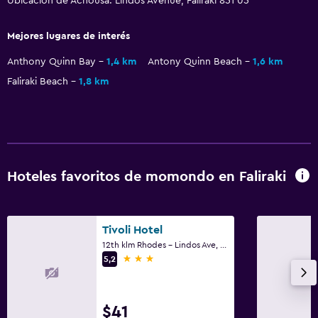
Ubicación de Achousa: Lindos Avenue, Faliraki 851 05
Mejores lugares de interés
Anthony Quinn Bay
1,4 km
Antony Quinn Beach
1,6 km
Faliraki Beach
1,8 km
Hoteles favoritos de momondo en Faliraki
Tivoli Hotel
12th klm Rhodes - Lindos Ave, Faliraki
3 estrellas
5,2
$41