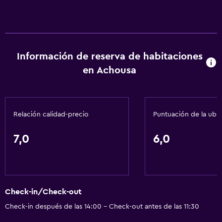
Aire acondicionado
Estacionamiento y transporte
Información de reserva de habitaciones
Traslado aeropuerto
en Achousa
Accesibilidad y adecuación
Ascensor
Relación calidad-precio
Puntuación de la ubi
Baño
7,0
6,0
Secador de pelo
Lavandería
Lavandería
Check-in/Check-out
Check-in después de las 14:00 - Check-out antes de las 11:30
Actividades