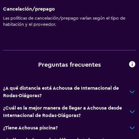
Mesa de billar
Cancelación/prepago
Las políticas de cancelación/prepago varían según el tipo de
General
habitación y el proveedor.
Espacio de almacenamiento
Salud y seguridad
Caja fuerte
Preguntas frecuentes
¿A qué distancia está Achousa de Internacional de
Rodas-Diágoras?
¿Cuál es la mejor manera de llegar a Achousa desde
Internacional de Rodas-Diágoras?
¿Tiene Achousa piscina?