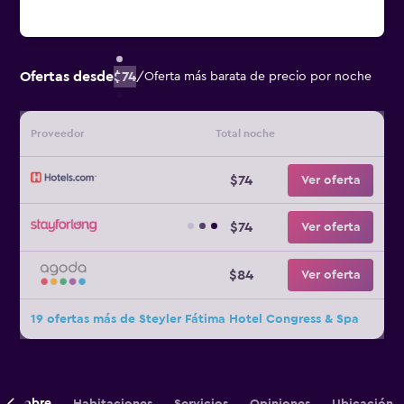
Ofertas desde
$74
/
Oferta más barata de precio por noche
Proveedor
Total noche
$74
Ver oferta
$74
Ver oferta
$84
Ver oferta
19 ofertas más de Steyler Fátima Hotel Congress & Spa
Sobre
Habitaciones
Servicios
Opiniones
Ubicación