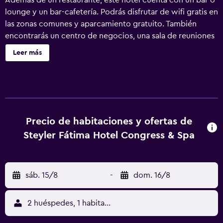
Además de un restaurante, este hotel cuenta con un bar o
lounge y un bar-cafetería. Podrás disfrutar de wifi gratis en
las zonas comunes y aparcamiento gratuito. También
encontrarás un centro de negocios, una sala de reuniones
y servicio de tintorería. Steyler Fatima Hotel Congress
Leer más
ofrece 200 alojamientos con aire acondicionado, minibar
y secador de pelo. Se ofrece televisión por satélite. Los
huéspedes pueden navegar por la web gracias a nuestro
acceso a Internet wifi gratis (velocidad: 25 Mbps o más).
Entre las comodidades especialmente pensadas para las
personas en viaje de negocios se incluyen escritorio, sillas
Precio de habitaciones y ofertas de
de oficina y teléfono. Las habitaciones también incluyen
Steyler Fátima Hotel Congress & Spa
artículos de higiene personal gratuitos y cortinas opacas.
Se ofrece servicio de limpieza todos los días.
sáb. 15/8
-
dom. 16/8
2 huéspedes, 1 habitación