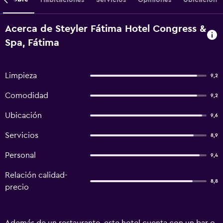
Acerca de Steyler Fátima Hotel Congress &
Spa, Fátima
Limpieza
9,2
Comodidad
9,2
Ubicación
9,6
Servicios
8,9
Personal
9,4
Relación calidad-
8,8
precio