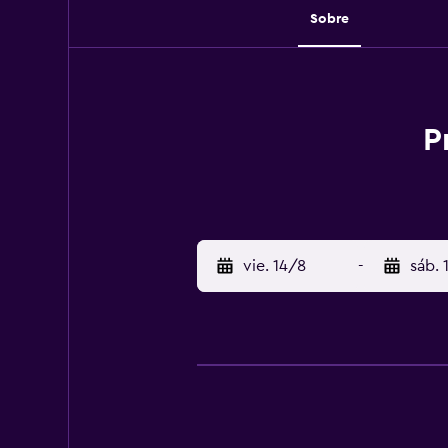
Sobre
P
vie. 14/8
-
sáb. 