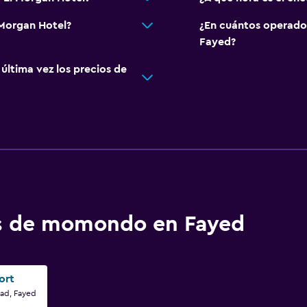
 Morgan Hotel?
¿En cuántos operado
Fayed?
ltima vez los precios de
os de momondo en Fayed
ort
ad, Fayed