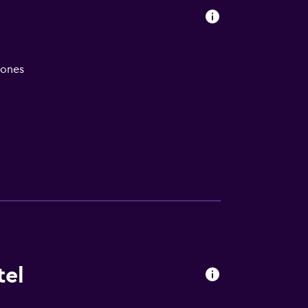
iones
tel