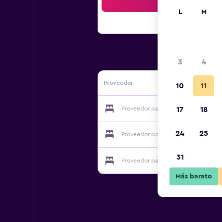
Bus
L
M
3
4
Proveedor
10
11
Proveedor para El Morgan Hotel
17
18
24
25
Proveedor para El Morgan Hotel
31
Proveedor para El Morgan Hotel
Más barato