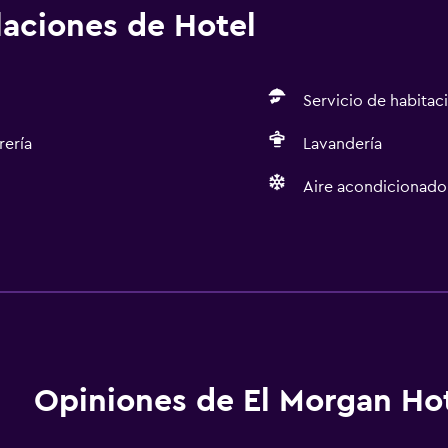
alaciones de Hotel
Servicio de habitac
rería
Lavandería
Aire acondicionado
Servicios y facilidades
Servicio de habitaciones
Recepción 24 horas
Servicios básicos
Opiniones de El Morgan Ho
Aire acondicionado