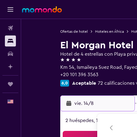
Vuelos
Ofertas de hotel
Hoteles en África
Hot
Alojamientos
El Morgan Hotel
Autos
Hotel de 4 estrellas con Playa priv
4 estrellas
Planifica con IA
Km 54, Ismaileya Suez Road, Faye
+20 101 396 3563
Aceptable
72 calificaciones 
6,0
Trips
Español
vie. 14/8
-
2 huéspedes, 1 habitación