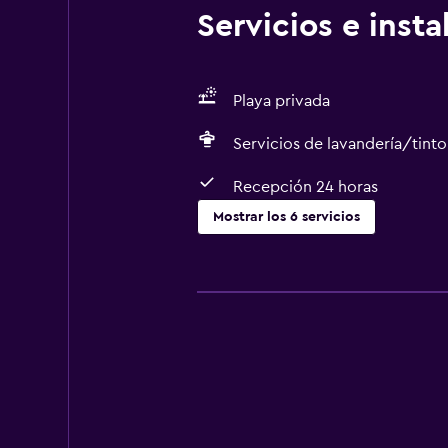
Servicios e inst
Playa privada
Servicios de lavandería/tinto
Recepción 24 horas
Mostrar los 6 servicios
Lavandería
Lavandería
Servicios de lavandería/tintorería
Aire libre
Playa privada