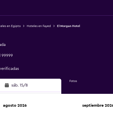
eles en Egipto
Hoteles en Fayed
El Morgan Hotel
ada
d 99999
verificadas
Fotos
sáb. 15/8
agosto 2026
septiembre 202