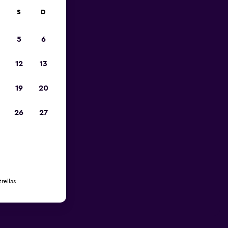
S
D
5
6
12
13
19
20
26
27
rellas