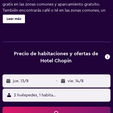
gratis en las zonas comunes y aparcamiento gratuito.
También encontrarás café o té en las zonas comunes, un
centro de negocios y una piscina infantil. No se ofrece
Leer más
servicio de limpieza. Hotel Chopin ofrece 40 alojamientos
con caja fuerte y secador de pelo. Se ofrece una televisión
LCD en todas las habitaciones. Los baños están equipados
con ducha, bidé y artículos de higiene personal gratuitos.
Este hotel en Fiumicino ofrece acceso a Internet wifi
gratis. Los servicios para las personas de negocios
Precio de habitaciones y ofertas de
incluyen escritorio y teléfono; se ofrecen llamadas locales
Hotel Chopin
gratuitas (pueden existir restricciones). Se ofrece servicio
de limpieza todos los días. Los servicios de ocio y
esparcimiento en este hotel incluyen piscina infantil.
jue. 13/8
-
vie. 14/8
2 huéspedes, 1 habitación