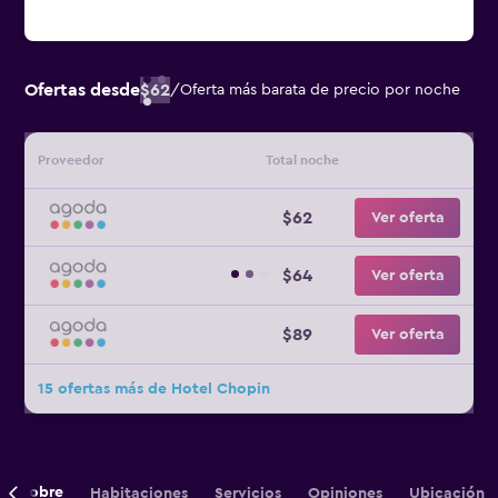
Ofertas desde
$62
/
Oferta más barata de precio por noche
Proveedor
Total noche
$62
Ver oferta
$64
Ver oferta
$89
Ver oferta
15 ofertas más de Hotel Chopin
Sobre
Habitaciones
Servicios
Opiniones
Ubicación