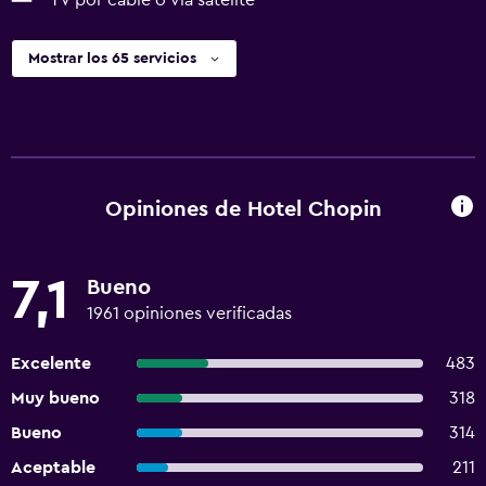
TV por cable o vía satélite
Mostrar los 65 servicios
Opiniones de Hotel Chopin
7,1
Bueno
1961 opiniones verificadas
Excelente
483
Muy bueno
318
Bueno
314
Aceptable
211