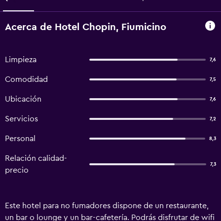
Acerca de Hotel Chopin, Fiumicino
Limpieza
7,6
Comodidad
7,5
Ubicación
7,6
Servicios
7,2
Personal
8,3
Relación calidad-
7,3
precio
Este hotel para no fumadores dispone de un restaurante,
un bar o lounge y un bar-cafetería. Podrás disfrutar de wifi