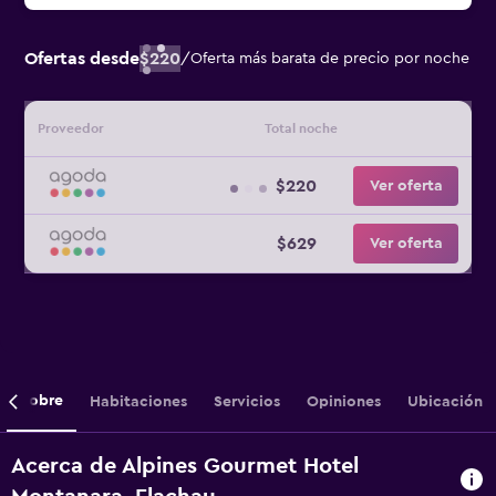
Ofertas desde
$220
/
Oferta más barata de precio por noche
Proveedor
Total noche
$220
Ver oferta
$629
Ver oferta
Sobre
Habitaciones
Servicios
Opiniones
Ubicación
Acerca de Alpines Gourmet Hotel