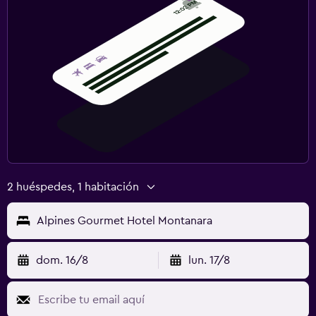
Zona de trabajo
Fax/fotocopiadora
Escritorio
Salud y seguridad
Limpieza diaria
Botiquín de primeros auxilios
2 huéspedes, 1 habitación
Alpines Gourmet Hotel Montanara
dom. 16/8
lun. 17/8