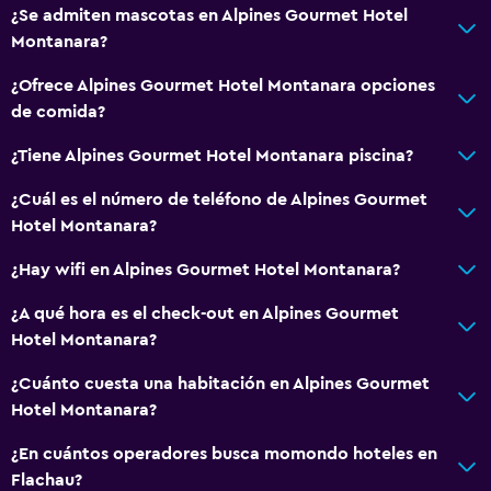
¿Se admiten mascotas en Alpines Gourmet Hotel
Servicio de despertador
Montanara?
Caja fuerte
¿Ofrece Alpines Gourmet Hotel Montanara opciones
Baño turco
de comida?
Renta de equipo de esquí (en las instalaciones)
¿Tiene Alpines Gourmet Hotel Montanara piscina?
Venta de pases de esquí
¿Cuál es el número de teléfono de Alpines Gourmet
Acceso con tarjeta
Hotel Montanara?
Check-out exprés
¿Hay wifi en Alpines Gourmet Hotel Montanara?
Check-in/check-out privado
¿A qué hora es el check-out en Alpines Gourmet
Accesibilidad y adecuación
Hotel Montanara?
Mascotas permitidas bajo consulta (pueden aplicar cargos
¿Cuánto cuesta una habitación en Alpines Gourmet
extra)
Hotel Montanara?
Ascensor
¿En cuántos operadores busca momondo hoteles en
Ascensor disponible
Flachau?