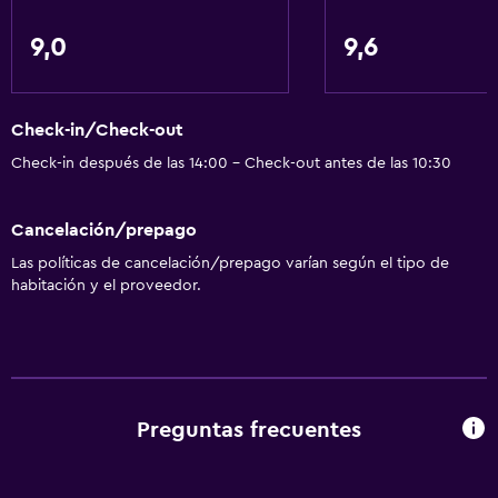
Servicios básicos
9,0
9,6
Wifi gratis
Wifi disponible en todas las instalaciones
Check-in/Check-out
Internet
Check-in después de las 14:00 - Check-out antes de las 10:30
Ropa de cama
Toallas
Cancelación/prepago
Extinguidor
Las políticas de cancelación/prepago varían según el tipo de
Artículos de aseo gratis
habitación y el proveedor.
Champú
Calefacción
Gel de ducha
Preguntas frecuentes
Servicios y facilidades
Cajero automático/banco