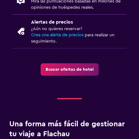
Mira las puntuaciones basadas en millones de
Cafetera
opiniones de huéspedes reales.
Alertas de precios
General
¿Aún no quieres reservar?
Habitaciones familiares
Crea una alerta de precios
para realizar un
seguimiento.
Piso de parquet o madera noble
Sofá
Teléfono
Buscar ofertas de hotel
Bodega de esquí
Espacio de almacenamiento
Estacionamiento y transporte
Carga de vehículos eléctricos
Traslado al aeropuerto (con cargos)
Una forma más fácil de gestionar
Estacionamiento gratuito
tu viaje a Flachau