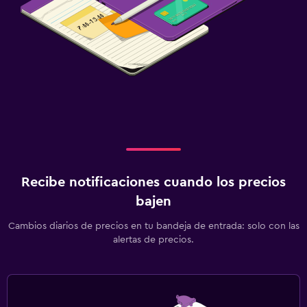
Aire libre
Terraza/patio
Sillas de playa
Terraza
Jardín
Lavandería
Lavandería
Recibe notificaciones cuando los precios
Servicio de planchado
bajen
Cambios diarios de precios en tu bandeja de entrada: solo con las
Habitación
alertas de precios.
Enchufe cerca de la cama
Armario o clóset