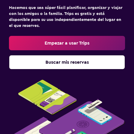
Estacionamiento privado
Hacemos que sea súper fácil planificar, organizar y viajar
Servicio de traslado (cargo adicional)
con los amigos o la familia. Trips es gratis y está
disponible para su uso independientemente del lugar en
el que reserves.
Ideal para familias
Cuidado de niños o guardería
Empezar a usar Trips
Cuna/cama nido disponibles
Comidas para niños
Buscar mis reservas
Equipo infantil para zona de juegos al aire libre
Parque infantil
Piscina y spa
Masajes
Spa
Sauna
Vapor