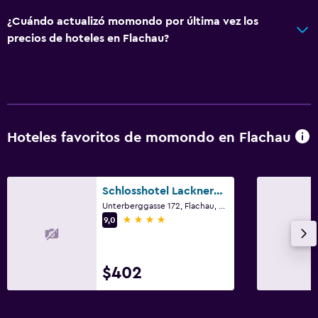
Hipoalergénico
¿Cuándo actualizó momondo por última vez los
Habitación hipoalergénica
precios de hoteles en Flachau?
Para no fumadores
Plantas superiores accesibles por ascensor
Áreas designadas para fumadores
Hoteles favoritos de momondo en Flachau
Baño
Ducha
Tina de baño
Schlosshotel Lacknerhof
Secador de pelo
Unterberggasse 172, Flachau, Salzburgo
4 estrellas
9,0
Aseo
Papel higiénico
$402
Albornoz
Baño privado