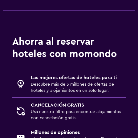
Sistema de entretenimiento
TV de pantalla plana
Biblioteca
Sala de estar/TV compartida
Ahorra al reservar
Libros
hoteles con momondo
TV por cable o vía satélite
TV
Las mejores ofertas de hoteles para ti
Comedor
Descubre más de 3 millones de ofertas de
hoteles y alojamientos en un solo lugar.
Almuerzos para llevar
Menús para dietas especiales (bajo petición)
CANCELACIÓN GRATIS
Usa nuestro filtro para encontrar alojamientos
Restaurante
con cancelación gratis.
Bar/lounge
Millones de opiniones
Nevera