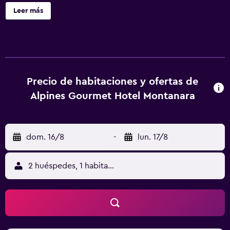
Gourmet Hotel Montanara ofrece 34 alojamientos con
Leer más
minibar y caja fuerte. Se ofrece una televisión de pantalla
plana de 70 cm con canales por cable. Los baños están
equipados con bañera o ducha, albornoces y secador de
pelo. Los huéspedes pueden navegar por la web gracias a
nuestro acceso a Internet wifi gratis. Los servicios para las
personas de negocios incluyen escritorio y teléfono. Se
Precio de habitaciones y ofertas de
ofrece servicio de limpieza todos los días y es posible
Alpines Gourmet Hotel Montanara
solicitar juegos de cama hipoalergénicos. Los servicios de
ocio y esparcimiento en este hotel incluyen acceso
directo a las pistas de esquí. Se pueden practicar las
dom. 16/8
-
lun. 17/8
actividades de ocio y esparcimiento que se indican más
abajo en las instalaciones o cerca del alojamiento (es
posible que se aplique un recargo).
2 huéspedes, 1 habitación