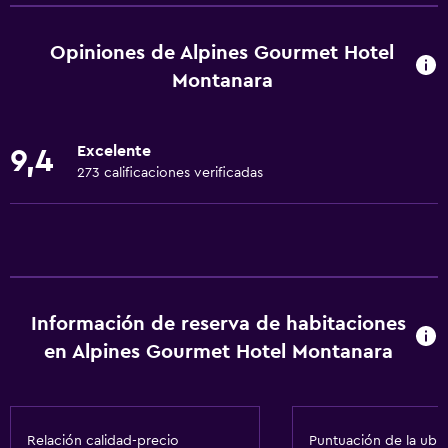
Senderismo
Bicicletas
Opiniones de Alpines Gourmet Hotel
Juegos de mesa/rompecabezas
Montanara
Ciclismo
Mesa de fulbolito
Excelente
9,4
Paseo en trineo
273 calificaciones verificadas
Tiro con arco
Esquí
Paseos a caballo
Minigolf
Información de reserva de habitaciones
Ping pong
en Alpines Gourmet Hotel Montanara
Mesa de billar
Snowboard
A pie de pista
Relación calidad-precio
Puntuación de la ubi