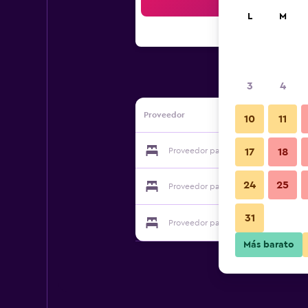
Bus
L
M
3
4
Proveedor
10
11
Proveedor para Sand Gate
17
18
24
25
Proveedor para Sand Gate
31
Proveedor para Sand Gate
Más barato