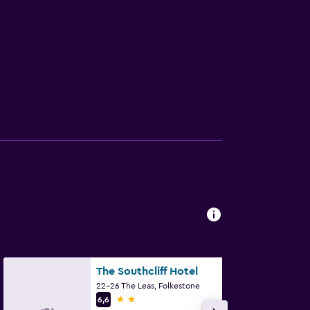
The Southcliff Hotel
22-26 The Leas, Folkestone
2 estrellas
6,6