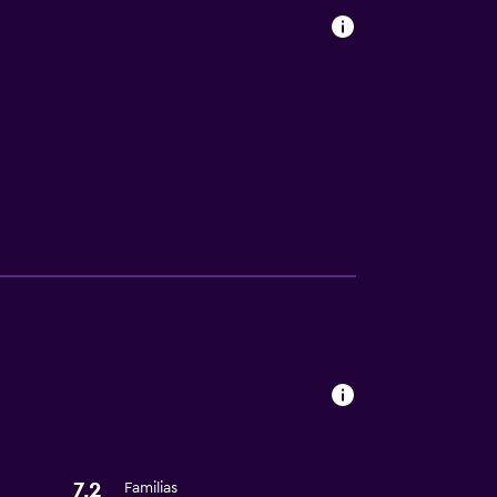
ión
7,2
Familias