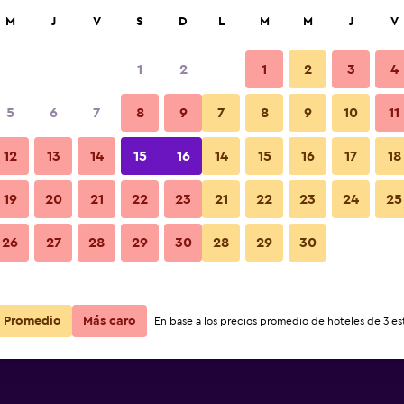
car
M
J
V
S
D
L
M
M
J
V
1
2
1
2
3
4
5
6
7
8
9
7
8
9
10
11
12
13
14
15
16
14
15
16
17
18
Ver precios
19
20
21
22
23
21
22
23
24
25
26
27
28
29
30
28
29
30
Ver precios
Ver precios
Promedio
Más caro
En base a los precios promedio de hoteles de 3 est