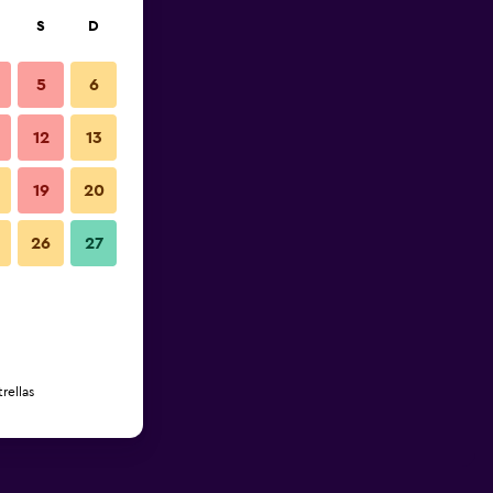
S
D
5
6
12
13
19
20
26
27
rellas