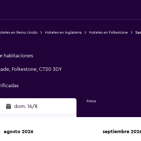
oteles en Reino Unido
Hoteles en Inglaterra
Hoteles en Folkestone
Sa
de habitaciones
nade, Folkestone, CT20 3DY
rificadas
Fotos
dom. 16/8
agosto 2026
septiembre 202