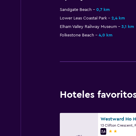
Sandgate Beach
0,7 km
Lower Leas Coastal Park
2,4 km
Elham Valley Railway Museum
3,1 km
Folkestone Beach
4,0 km
Hoteles favorit
Westward Ho H
13 Clifton Crescent, 
2 estrellas
7,6