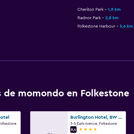
Cheriton Park
1,9 km
Radnor Park
2,8 km
Folkestone Harbour
3,6 km
os de momondo en Folkestone
otel
Burlington Hotel, BW Premier Collection
Folkestone
3-5 Earls Avenue, Folkestone
4 estrellas
8,4