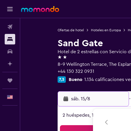
Vuelos
Ofertas de hotel
Hoteles en Europa
H
Alojamientos
Sand Gate
Autos
Hotel de 2 estrellas con Servicio 
2 estrellas
Planifica con IA
8-9 Wellington Terrace, The Espla
+44 130 322 0931
Bueno
1.134 calificaciones ve
7,3
Trips
Español
sáb. 15/8
-
2 huéspedes, 1 habitación