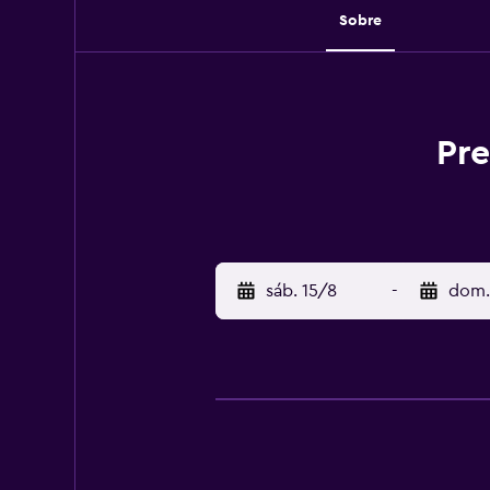
Sobre
Pre
sáb. 15/8
-
dom.