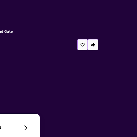
nd Gate
6