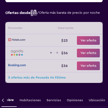
Ofertas desde
$23
/
Oferta más barata de precio por noche
Proveedor
Total noche
$23
Ver oferta
$36
Ver oferta
$36
Ver oferta
5 ofertas más de Pousada Ns Fátima
Sobre
Habitaciones
Servicios
Opiniones
Ubicación