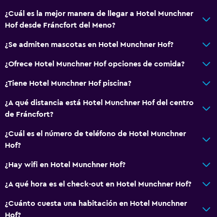
Para no fumadores
¿Cuál es la mejor manera de llegar a Hotel Munchner
Hof desde Fráncfort del Meno?
Almohada sin plumas
Plantas superiores accesibles por ascensor
¿Se admiten mascotas en Hotel Munchner Hof?
¿Ofrece Hotel Munchner Hof opciones de comida?
General
¿Tiene Hotel Munchner Hof piscina?
Ventana
Vista al jardín
¿A qué distancia está Hotel Munchner Hof del centro
de Fráncfort?
Pantuflas
Vista al patio interior
¿Cuál es el número de teléfono de Hotel Munchner
Hof?
Casilleros
Vista a la ciudad
¿Hay wifi en Hotel Munchner Hof?
Espacio de almacenamiento
¿A qué hora es el check-out en Hotel Munchner Hof?
¿Cuánto cuesta una habitación en Hotel Munchner
Servicios y facilidades
Hof?