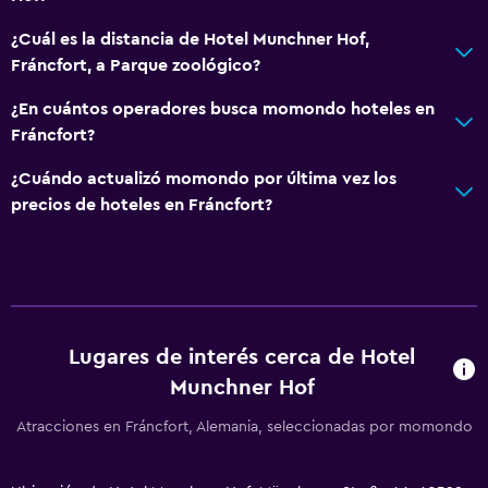
Servicio de despertador
¿Cuál es la distancia de Hotel Munchner Hof,
Caja fuerte
Fráncfort, a Parque zoológico?
Minimercado en las instalaciones
¿En cuántos operadores busca momondo hoteles en
Mostrador de información turística
Fráncfort?
Acceso con llave
¿Cuándo actualizó momondo por última vez los
Check-out exprés
precios de hoteles en Fráncfort?
Recepción 24 horas
Comedor
Restaurante
Bar/lounge
Lugares de interés cerca de Hotel
Munchner Hof
Nevera
La comida se puede entregar en el alojamiento
Atracciones en Fráncfort, Alemania, seleccionadas por momondo
Máquina expendedora (bebidas)