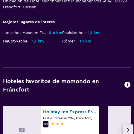
Ubicación de Hotel Munchner Hof: Münchener Straße 46, 60329
Fráncfort, Hessen
Sistema de entretenimiento
Radio
Mejores lugares de interés
TV de pantalla plana
Jüdisches Museum Frankfurt
0,6 km
Paulskirche
1,1 km
TV por cable o vía satélite
Hauptwache
1,1 km
Römer
1,1 km
TV
Salud y seguridad
Limpieza diaria
Hoteles favoritos de momondo en
Botiquín de primeros auxilios
Fráncfort
Cámaras CCTV en zonas comunes
Caja fuerte
Holiday Inn Express Frankfurt - Messe By IHG
Actividades
Gutleutstrasse 296, Fráncfort, Hessen
3 estrellas
8,1
Bicicletas