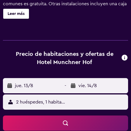
comunes es gratuita. Otras instalaciones incluyen una caja
fuerte en la recepción y personal multilingüe. Hotel
Leer más
Münchner Hof ofrece 42 alojamientos con caja fuerte. Se
ofrece una televisión de pantalla plana con canales por
satélite y películas de pago. Los huéspedes pueden
navegar por la web gracias a nuestro acceso a Internet
wifi gratis. Se ofrece servicio de limpieza todos los días y
es posible solicitar tabla de planchar con plancha. También
Precio de habitaciones y ofertas de
hay cunas gratuitas a disposición de los clientes. Se
Hotel Munchner Hof
pueden practicar las actividades de ocio y esparcimiento
que se indican más abajo en las instalaciones o cerca del
alojamiento (es posible que se aplique un recargo).
jue. 13/8
-
vie. 14/8
2 huéspedes, 1 habitación