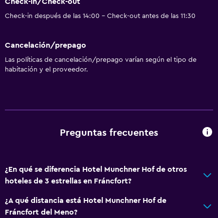
Check-in/Check-out
Ducha
Check-in después de las 14:00 - Check-out antes de las 11:30
Tina de baño
Secador de pelo
Cancelación/prepago
Aseo
Las políticas de cancelación/prepago varían según el tipo de
Papel higiénico
habitación y el proveedor.
Cepillo de dientes
Baño privado
Accesibilidad y adecuación
Preguntas frecuentes
Mascotas permitidas bajo consulta (pueden aplicar cargos
extra)
Ascensor
¿En qué se diferencia Hotel Munchner Hof de otros
hoteles de 3 estrellas en Fráncfort?
Ascensor disponible
Hipoalergénico
¿A qué distancia está Hotel Munchner Hof de
Fráncfort del Meno?
Habitación hipoalergénica