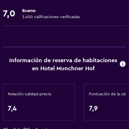
Ropa de cama
Bueno
7,0
Toallas
3.650 calificaciones verificadas
Ventilador
Extinguidor
Artículos de aseo gratis
Champú
Información de reserva de habitaciones
Alarma de humo
en Hotel Munchner Hof
Calefacción
Gel de ducha
Papeleras
Relación calidad-precio
Puntuación de la ubi
Baño
7,4
7,9
Baño compartido
Baño compartido