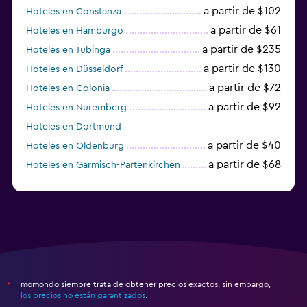
a partir de $102
Hoteles en Constanza
a partir de $61
Hoteles en Hamburgo
a partir de $235
Hoteles en Tubinga
a partir de $130
Hoteles en Düsseldorf
a partir de $72
Hoteles en Colonia
a partir de $92
Hoteles en Nuremberg
Hoteles en Dortmund
a partir de $40
Hoteles en Oldenburg
a partir de $68
Hoteles en Garmisch-Partenkirchen
a partir de $307
Hoteles en Hannover
momondo siempre trata de obtener precios exactos, sin embargo,
*
los precios no están garantizados
.