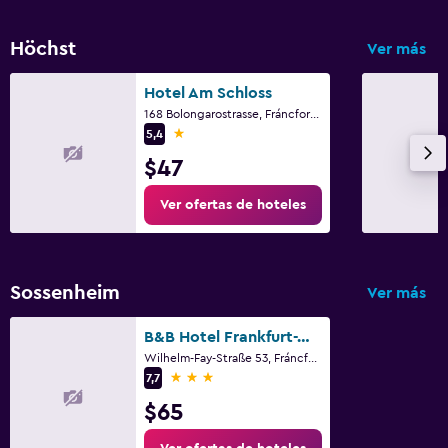
Cuna/cama nido disponibles
Höchst
Ver más
Hotel Am Schloss
168 Bolongarostrasse, Fráncfort, Hessen
1 estrella
5,4
$47
Ver ofertas de hoteles
Sossenheim
Ver más
B&B Hotel Frankfurt-West
Wilhelm-Fay-Straße 53, Fráncfort, Hessen
3 estrellas
7,7
$65