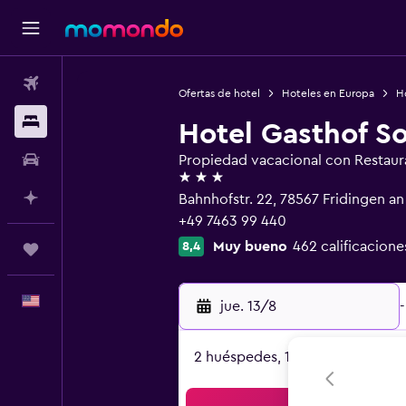
Vuelos
Ofertas de hotel
Hoteles en Europa
H
Alojamientos
Hotel Gasthof S
Autos
Propiedad vacacional con Restaur
3 estrellas
Planifica con IA
Bahnhofstr. 22, 78567 Fridingen 
+49 7463 99 440
Muy bueno
462 calificacione
8,4
Trips
Español
jue. 13/8
-
2 huéspedes, 1 habitación