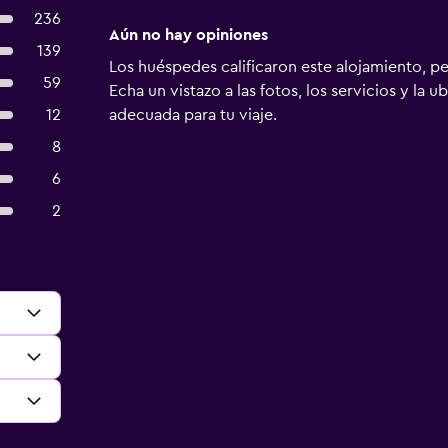
236
Aún no hay opiniones
139
Los huéspedes calificaron este alojamiento, p
59
Echa un vistazo a las fotos, los servicios y la u
12
adecuada para tu viaje.
8
6
2