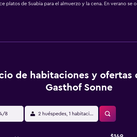
ce platos de Suabia para el almuerzo y la cena. En verano se 
del Danubio y hay muchas rutas de senderismo en el valle del 
á a un paseo de 15 minutos junto al Danubio de la estación de
 coche de la Selva Negra, del lago de Constanza y de Suiza.
cio de habitaciones y ofertas
Gasthof Sonne
14/8
2 huéspedes, 1 habitación
$149