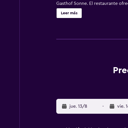
Gasthof Sonne. El restaurante ofre
se encuentra junto al carril bici 
Leer más
en Fridingen. El Gasthof Sonne est
se encuentra a menos de 1 hora en
Pre
jue. 13/8
-
vie. 