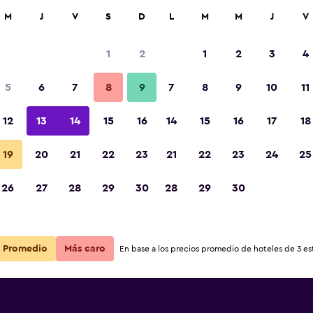
car
M
J
V
S
D
L
M
M
J
V
1
2
1
2
3
4
ás barata de precio por noche
5
6
7
8
9
7
8
9
10
11
r
Total noche
12
13
14
15
16
14
15
16
17
18
$149
Ver oferta
19
20
21
22
23
21
22
23
24
25
26
27
28
29
30
28
29
30
Promedio
Más caro
En base a los precios promedio de hoteles de 3 est