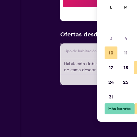
Bus
L
M
$149
Ofertas desde
/
Oferta m
3
4
Tipo de habitación
Proveedo
10
11
Habitación doble, tipo
17
18
de cama desconocido
24
25
31
Más barato