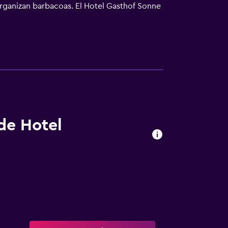
organizan barbacoas. El Hotel Gasthof Sonne
Danubio. Además, podrá alquilar motocicletas
 tren de Fridingen. Fridingen an der Donau
 de Hotel