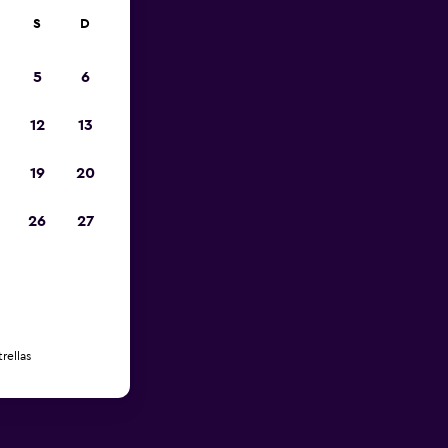
S
D
5
6
12
13
19
20
26
27
rellas